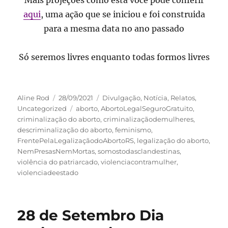
Mais projeções como esta você pode conferir
aqui
, uma ação que se iniciou e foi construida
para a mesma data no ano passado
Só seremos livres enquanto todas formos livres
Autor
Publicado
Categorias
Aline Rod
28/09/2021
Divulgação
,
Notícia
,
Relatos
,
em
Tags
Uncategorized
aborto
,
AbortoLegalSeguroGratuito
,
criminalização do aborto
,
criminalizaçãodemulheres
,
descriminalização do aborto
,
feminismo
,
FrentePelaLegalizaçãodoAbortoRS
,
legalização do aborto
,
NemPresasNemMortas
,
somostodasclandestinas
,
violência do patriarcado
,
violenciacontramulher
,
violenciadeestado
28 de Setembro Dia