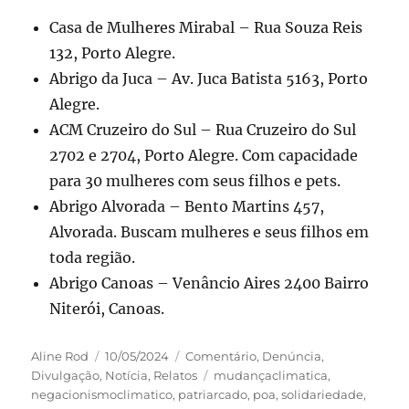
Casa de Mulheres Mirabal – Rua Souza Reis
132, Porto Alegre.
Abrigo da Juca – Av. Juca Batista 5163, Porto
Alegre.
ACM Cruzeiro do Sul – Rua Cruzeiro do Sul
2702 e 2704, Porto Alegre. Com capacidade
para 30 mulheres com seus filhos e pets.
Abrigo Alvorada – Bento Martins 457,
Alvorada. Buscam mulheres e seus filhos em
toda região.
Abrigo Canoas – Venâncio Aires 2400 Bairro
Niterói, Canoas.
Autor
Publicado
Categorias
Aline Rod
10/05/2024
Comentário
,
Denúncia
,
em
Tags
Divulgação
,
Notícia
,
Relatos
mudançaclimatica
,
negacionismoclimatico
,
patriarcado
,
poa
,
solidariedade
,