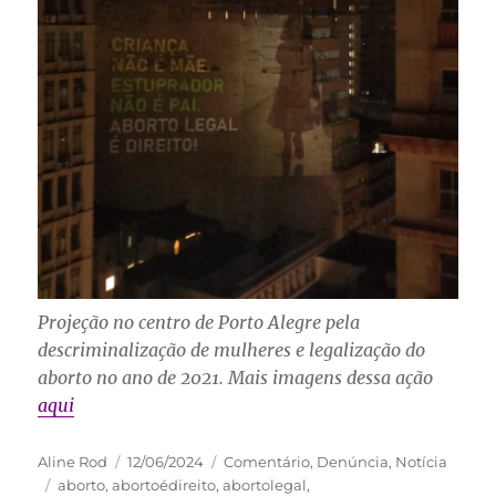
Projeção no centro de Porto Alegre pela
descriminalização de mulheres e legalização do
aborto no ano de 2021.
Mais imagens dessa ação
aqui
Autor
Publicado
Categorias
Aline Rod
12/06/2024
Comentário
,
Denúncia
,
Notícia
Tags
em
aborto
,
abortoédireito
,
abortolegal
,