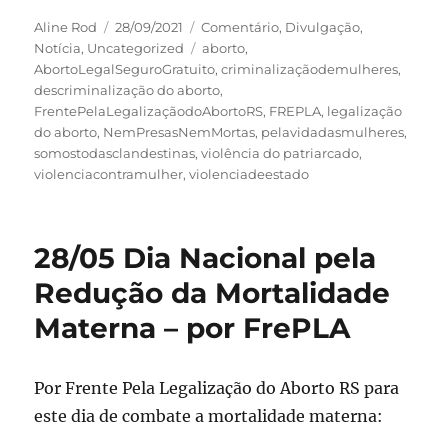
Autor
Publicado
Categorias
Aline Rod
28/09/2021
Comentário
,
Divulgação
,
em
Tags
Notícia
,
Uncategorized
aborto
,
AbortoLegalSeguroGratuito
,
criminalizaçãodemulheres
,
descriminalização do aborto
,
FrentePelaLegalizaçãodoAbortoRS
,
FREPLA
,
legalização
do aborto
,
NemPresasNemMortas
,
pelavidadasmulheres
,
somostodasclandestinas
,
violência do patriarcado
,
violenciacontramulher
,
violenciadeestado
28/05 Dia Nacional pela
Redução da Mortalidade
Materna – por FrePLA
Por Frente Pela Legalização do Aborto RS para
este dia de combate a mortalidade materna: