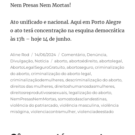
Nem Presas Nem Mortas!
Ato unificado e nacional. Aqui em Porto Alegre
o ato terá concentração na esquina democrática
às 17h – hoje 14 de junho.
Autor
Publicado
Categorias
Aline Rod
14/06/2024
Comentário
,
Denúncia
,
em
Tags
Divulgação
,
Notícia
aborto
,
abortoédireito
,
abortolegal
,
AbortoLegalSeguroGratuito
,
abortoseguro
,
criminalização
do aborto
,
criminalização do aborto legal
,
criminalizaçãodemulheres
,
descriminalização do aborto
,
direitos das mulheres
,
direitoshumanosdasmulheres
,
direitosreprodutivosesexuais
,
legalização do aborto
,
NemPresasNemMortas
,
somostodasclandestinas
,
violência do patriarcado
,
violência masculina
,
violência
misógina
,
violenciacontramulher
,
violenciadeestado