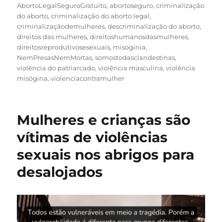
AbortoLegalSeguroGratuito
,
abortoseguro
,
criminalização
do aborto
,
criminalização do aborto legal
,
criminalizaçãodemulheres
,
descriminalização do aborto
,
direitos das mulheres
,
direitoshumanosdasmulheres
,
direitosreprodutivosesexuais
,
misoginia
,
NemPresasNemMortas
,
somostodasclandestinas
,
violência do patriarcado
,
violência masculina
,
violência
misógina
,
violenciacontramulher
Mulheres e crianças são
vítimas de violências
sexuais nos abrigos para
desalojados