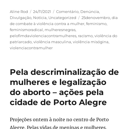
Autor
Publicado
Categorias
Aline Rod
24/11/2021
Comentário
,
Denúncia
,
em
Tags
Divulgação
,
Notícia
,
Uncategorized
25denovembro
,
dia
de combate à violência contra a mulher
,
feminismo
,
feminismoradical
,
mulheresnegras
,
pelofimdaviolenciacontramulheres
,
racismo
,
violência do
patriarcado
,
violência masculina
,
violência misógina
,
violenciacontramulher
Pela descriminalização de
mulheres e legalização
do aborto – ações pela
cidade de Porto Alegre
Projeções ontem à noite no centro de Porto
Alegre. Pelas vidas de meninas e mulheres.