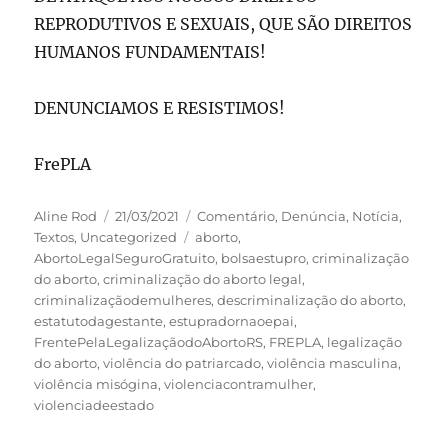
REPRODUTIVOS E SEXUAIS, QUE SÃO DIREITOS
HUMANOS FUNDAMENTAIS!
DENUNCIAMOS E RESISTIMOS!
FrePLA
Autor
Publicado
Categorias
Aline Rod
21/03/2021
Comentário
,
Denúncia
,
Notícia
,
em
Tags
Textos
,
Uncategorized
aborto
,
AbortoLegalSeguroGratuito
,
bolsaestupro
,
criminalização
do aborto
,
criminalização do aborto legal
,
criminalizaçãodemulheres
,
descriminalização do aborto
,
estatutodagestante
,
estupradornaoepai
,
FrentePelaLegalizaçãodoAbortoRS
,
FREPLA
,
legalização
do aborto
,
violência do patriarcado
,
violência masculina
,
violência misógina
,
violenciacontramulher
,
violenciadeestado