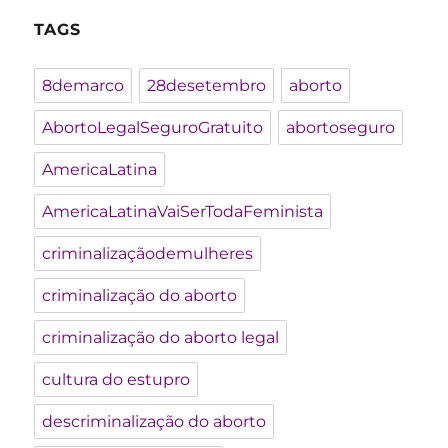
TAGS
8demarco
28desetembro
aborto
AbortoLegalSeguroGratuito
abortoseguro
AmericaLatina
AmericaLatinaVaiSerTodaFeminista
criminalizaçãodemulheres
criminalização do aborto
criminalização do aborto legal
cultura do estupro
descriminalização do aborto