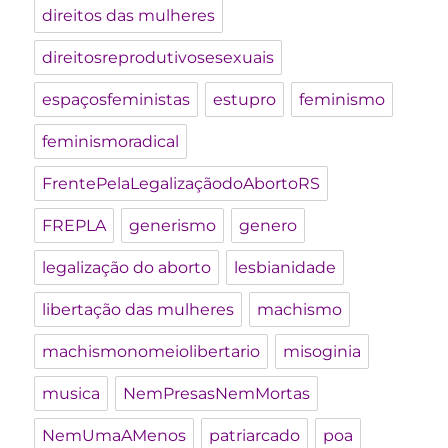
direitos das mulheres
direitosreprodutivosesexuais
espaçosfeministas
estupro
feminismo
feminismoradical
FrentePelaLegalizaçãodoAbortoRS
FREPLA
generismo
genero
legalização do aborto
lesbianidade
libertação das mulheres
machismo
machismonomeiolibertario
misoginia
musica
NemPresasNemMortas
NemUmaAMenos
patriarcado
poa