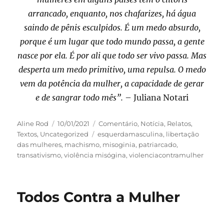
arrancado, enquanto, nos chafarizes, há água
saindo de pênis esculpidos. É um medo absurdo,
porque é um lugar que todo mundo passa, a gente
nasce por ela. É por ali que todo ser vivo passa. Mas
desperta um medo primitivo, uma repulsa. O medo
vem da potência da mulher, a capacidade de gerar
e de sangrar todo mês”.
– Juliana Notari
Autor
Publicado
Categorias
Aline Rod
10/01/2021
Comentário
,
Notícia
,
Relatos
,
em
Tags
Textos
,
Uncategorized
esquerdamasculina
,
libertação
das mulheres
,
machismo
,
misoginia
,
patriarcado
,
transativismo
,
violência misógina
,
violenciacontramulher
Todos Contra a Mulher