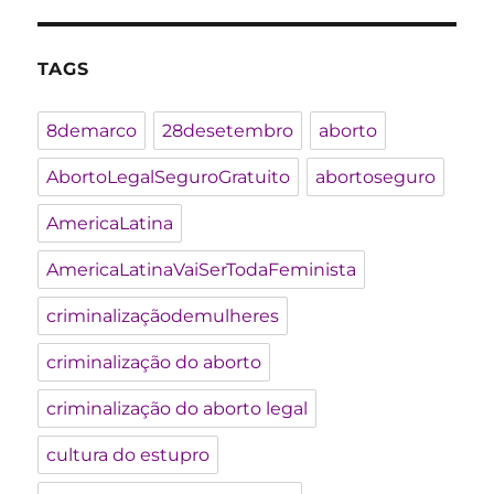
TAGS
8demarco
28desetembro
aborto
AbortoLegalSeguroGratuito
abortoseguro
AmericaLatina
AmericaLatinaVaiSerTodaFeminista
criminalizaçãodemulheres
criminalização do aborto
criminalização do aborto legal
cultura do estupro