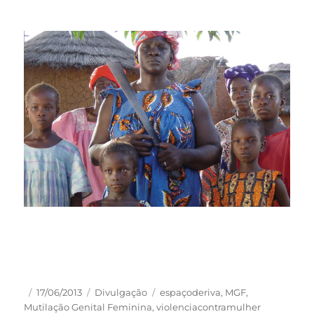
Autor
Publicado
Categorias
Tags
17/06/2013
Divulgação
espaçoderiva
,
MGF
,
em
Mutilação Genital Feminina
,
violenciacontramulher