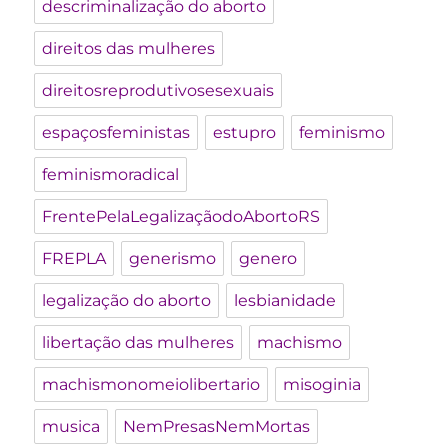
descriminalização do aborto
direitos das mulheres
direitosreprodutivosesexuais
espaçosfeministas
estupro
feminismo
feminismoradical
FrentePelaLegalizaçãodoAbortoRS
FREPLA
generismo
genero
legalização do aborto
lesbianidade
libertação das mulheres
machismo
machismonomeiolibertario
misoginia
musica
NemPresasNemMortas