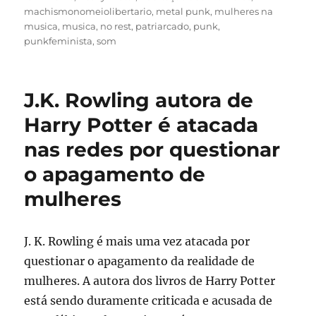
machismonomeiolibertario
,
metal punk
,
mulheres na
musica
,
musica
,
no rest
,
patriarcado
,
punk
,
punkfeminista
,
som
J.K. Rowling autora de
Harry Potter é atacada
nas redes por questionar
o apagamento de
mulheres
J. K. Rowling é mais uma vez atacada por
questionar o apagamento da realidade de
mulheres. A autora dos livros de Harry Potter
está sendo duramente criticada e acusada de