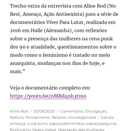
Trecho extra da entrevista com Aline Rod (No
Rest, Ameaça, Ação Antisexista) para a série de
documentários Viver Para Lutar, realizada em
2016 em Halle (Alemanha), com reflexões
sobre a presença das mulheres na cena punk
dos 90 e atualidade, questionamentos sobre o
modo como o feminismo é tratado no meio
anarquista, mudanças nos dias de hoje, e
mais.”
Veja o documentário completo em:
https://youtu.be/nMRd4nh3tm0
Autor
Publicado
Categorias
Aline Rod
20/06/2020
Comentário
,
Divulgação
,
em
Tags
Notícia
,
Pensamento
,
Relatos
,
Uncategorized
banda
ameaça
,
crust punk
,
espaçosfeministas
,
espaçosseguros
,
feminismo
,
heavy metal
,
libertação das mulheres
,