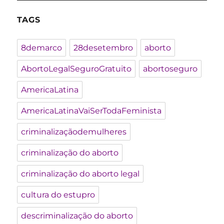
TAGS
8demarco
28desetembro
aborto
AbortoLegalSeguroGratuito
abortoseguro
AmericaLatina
AmericaLatinaVaiSerTodaFeminista
criminalizaçãodemulheres
criminalização do aborto
criminalização do aborto legal
cultura do estupro
descriminalização do aborto