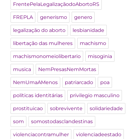
FrentePelaLegalizaçãodoAbortoRS
FREPLA
generismo
genero
legalização do aborto
lesbianidade
libertação das mulheres
machismo
machismonomeiolibertario
misoginia
musica
NemPresasNemMortas
NemUmaAMenos
patriarcado
poa
políticas identitárias
privilegio masculino
prostituicao
sobrevivente
solidariedade
som
somostodasclandestinas
violenciacontramulher
violenciadeestado