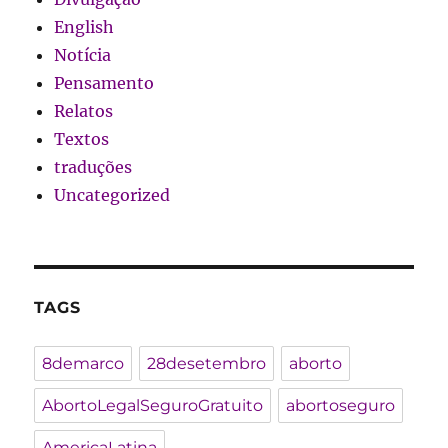
English
Notícia
Pensamento
Relatos
Textos
traduções
Uncategorized
TAGS
8demarco
28desetembro
aborto
AbortoLegalSeguroGratuito
abortoseguro
AmericaLatina