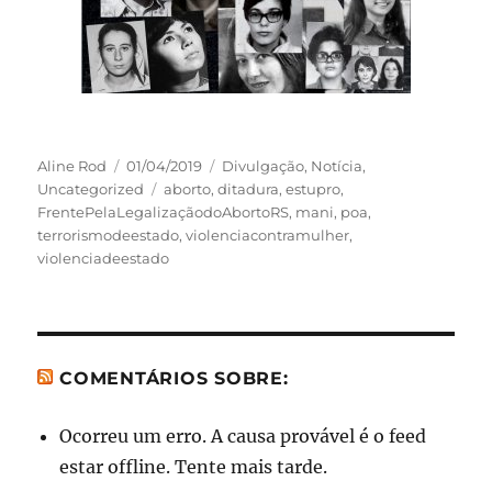
Autor
Publicado
Categorias
Aline Rod
01/04/2019
Divulgação
,
Notícia
,
em
Tags
Uncategorized
aborto
,
ditadura
,
estupro
,
FrentePelaLegalizaçãodoAbortoRS
,
mani
,
poa
,
terrorismodeestado
,
violenciacontramulher
,
violenciadeestado
COMENTÁRIOS SOBRE:
Ocorreu um erro. A causa provável é o feed
estar offline. Tente mais tarde.