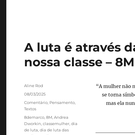
A luta é através 
nossa classe – 8M
Autor
Aline Rod
“A mulher não na
Publicado
08/03/2025
se torna símb
em
Categorias
Comentário
,
Pensamento
,
mas ela nun
Textos
Tags
8demarco
,
8M
,
Andrea
Dworkin
,
classemulher
,
dia
de luta
,
dia de luta das