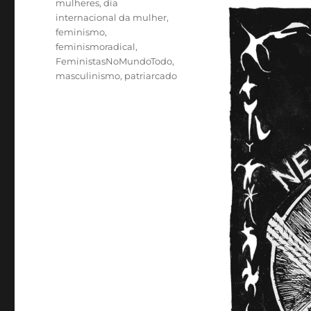
mulheres
,
dia
internacional da mulher
,
feminismo
,
feminismoradical
,
FeministasNoMundoTodo
,
masculinismo
,
patriarcado