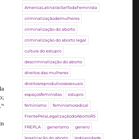
AmericaLatinaVaiSerTodaFeminista
criminalizaçãodemulheres
criminalização do aborto
criminalização do aborto legal
cultura do estupro
descriminalização do aborto
direitos das mulheres
direitosreprodutivosesexuais
la
espaçosfeministas
estupro
o;
feminismo
feminismoradical
.”
FrentePelaLegalizaçãodoAbortoRS
in
FREPLA
generismo
genero
legalização do aborto
lesbianidade