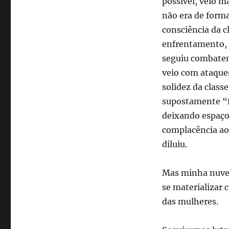
possível, veio m
não era de form
consciência da 
enfrentamento, p
seguiu combaten
veio com ataques
solidez da clas
supostamente “f
deixando espaços
complacência ao 
diluiu.
Mas minha nuve
se materializar 
das mulheres.