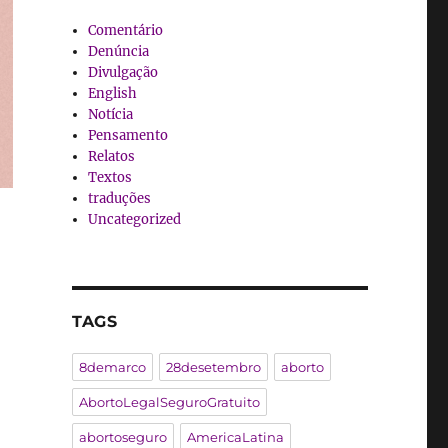
Comentário
Denúncia
Divulgação
English
Notícia
Pensamento
Relatos
Textos
traduções
Uncategorized
TAGS
8demarco
28desetembro
aborto
AbortoLegalSeguroGratuito
abortoseguro
AmericaLatina