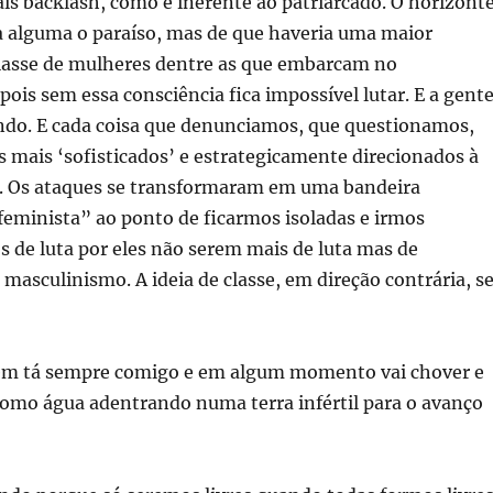
ais backlash, como é inerente ao patriarcado. O horizont
a alguma o paraíso, mas de que haveria uma maior
classe de mulheres dentre as que embarcam no
ois sem essa consciência fica impossível lutar. E a gent
do. E cada coisa que denunciamos, que questionamos,
 mais ‘sofisticados’ e estrategicamente direcionados à
se. Os ataques se transformaram em uma bandeira
eminista” ao ponto de ficarmos isoladas e irmos
 de luta por eles não serem mais de luta mas de
masculinismo. A ideia de classe, em direção contrária, s
m tá sempre comigo e em algum momento vai chover e
como água adentrando numa terra infértil para o avanço