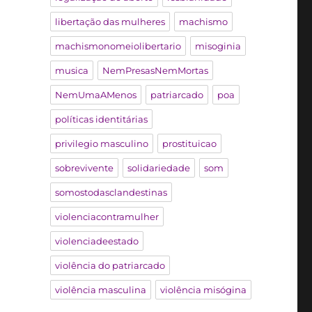
libertação das mulheres
machismo
machismonomeiolibertario
misoginia
musica
NemPresasNemMortas
NemUmaAMenos
patriarcado
poa
políticas identitárias
privilegio masculino
prostituicao
sobrevivente
solidariedade
som
somostodasclandestinas
violenciacontramulher
violenciadeestado
violência do patriarcado
violência masculina
violência misógina