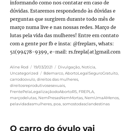
informando como nos contatar em caso de
dúvidas. Estaremos respondendo às dúvidas e
perguntas que surgirem durante todo mês de
março numa live e nas nossas redes. Março de
lutas pela vida das mulheres! Entre em contato
com a gente por fb e insta: @freplars, whats:
51(99478-9399, e-mail: rs.frepla[at]gmail.com
Autor
Publicado
Categorias
Aline Rod
19/03/2021
Divulgação
,
Notícia
,
em
Tags
Uncategorized
8demarco
,
AbortoLegalSeguroGratuito
,
carrodoovulo
,
direitos das mulheres
,
direitosreprodutivosesexuais
,
FrentePelaLegalizaçãodoAbortoRS
,
FREPLA
,
marçodelutas
,
NemPresasNemMortas
,
NemUmaAMenos
,
pelavidadasmulheres
,
poa
,
somostodasclandestinas
O carro do óvulo vai