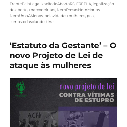
FrentePelaLegalizaçãodoAbortoRS
,
FREPLA
,
legalização
do aborto
,
marçodelutas
,
NemPresasNemMortas
,
NemUmaAMenos
,
pelavidadasmulheres
,
poa
,
somostodasclandestinas
‘Estatuto da Gestante’ – O
novo Projeto de Lei de
ataque às mulheres