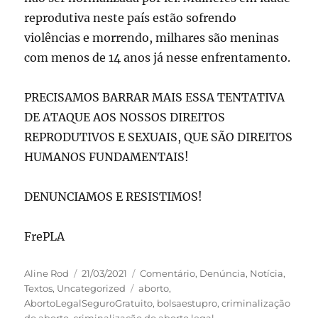
reprodutiva neste país estão sofrendo
violências e morrendo, milhares são meninas
com menos de 14 anos já nesse enfrentamento.
PRECISAMOS BARRAR MAIS ESSA TENTATIVA
DE ATAQUE AOS NOSSOS DIREITOS
REPRODUTIVOS E SEXUAIS, QUE SÃO DIREITOS
HUMANOS FUNDAMENTAIS!
DENUNCIAMOS E RESISTIMOS!
FrePLA
Autor
Publicado
Categorias
Aline Rod
21/03/2021
Comentário
,
Denúncia
,
Notícia
,
em
Tags
Textos
,
Uncategorized
aborto
,
AbortoLegalSeguroGratuito
,
bolsaestupro
,
criminalização
do aborto
,
criminalização do aborto legal
,