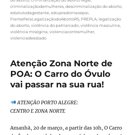
criminalizaçãodemulheres
,
descriminalização do aborto
,
estatutodagestante
,
estupradornaoepai
,
FrentePelaLegalizaçãodoAbortoRS
,
FREPLA
,
legalização
do aborto
,
violência do patriarcado
,
violência masculina
,
violência misógina
,
violenciacontramulher
,
violenciadeestado
Atenção Zona Norte de
POA: O Carro do Óvulo
vai passar na sua rua!
ATENÇÃO PORTO ALEGRE
:
CENTRO E ZONA NORTE
Amanhã, 20 de março, a partir das 10h, O Carro