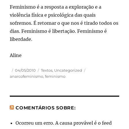
Feminismo é a resposta a exploração e a
violência física e psicológica das quais
sofremos. É retomar o que nos é tirado todos os
dias. Feminismo é libertação. Feminismo é
liberdade.
Aline
Autor
Publicado
Categorias
Tags
04/05/2010
Textos
,
Uncategorized
em
anarcofeminismo
,
feminismo
COMENTÁRIOS SOBRE:
Ocorreu um erro. A causa provável é o feed