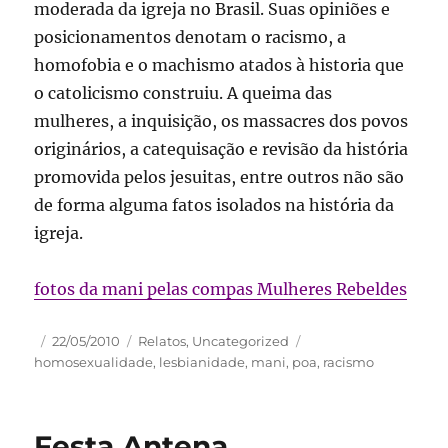
moderada da igreja no Brasil. Suas opiniões e
posicionamentos denotam o racismo, a
homofobia e o machismo atados à historia que
o catolicismo construiu. A queima das
mulheres, a inquisição, os massacres dos povos
originários, a catequisação e revisão da história
promovida pelos jesuitas, entre outros não são
de forma alguma fatos isolados na história da
igreja.
fotos da mani pelas compas Mulheres Rebeldes
Autor
Publicado
Categorias
Tags
22/05/2010
Relatos
,
Uncategorized
em
homosexualidade
,
lesbianidade
,
mani
,
poa
,
racismo
Festa Antena