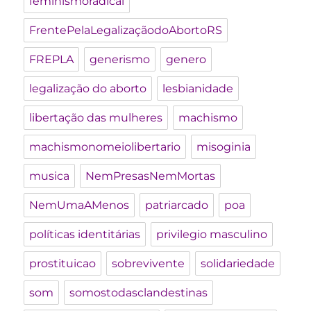
feminismoradical
FrentePelaLegalizaçãodoAbortoRS
FREPLA
generismo
genero
legalização do aborto
lesbianidade
libertação das mulheres
machismo
machismonomeiolibertario
misoginia
musica
NemPresasNemMortas
NemUmaAMenos
patriarcado
poa
políticas identitárias
privilegio masculino
prostituicao
sobrevivente
solidariedade
som
somostodasclandestinas