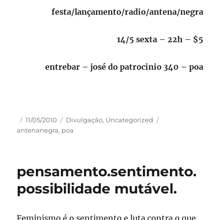
festa/lançamento/radio/antena/negra
14/5 sexta – 22h – $5
entrebar – josé do patrocinio 340 – poa
Autor
Publicado
Categorias
Tags
11/05/2010
Divulgação
,
Uncategorized
em
antenanegra
,
poa
pensamento.sentimento.
possibilidade mutável.
Feminismo é o sentimento e luta contra o que