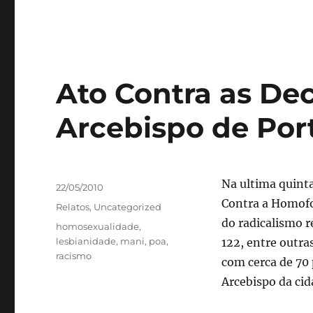
Ato Contra as De
Arcebispo de Por
Autor
Na ultima quinta
Publicado
22/05/2010
em
Contra a Homofob
Categorias
Relatos
,
Uncategorized
do radicalismo r
Tags
homosexualidade
,
lesbianidade
,
mani
,
poa
,
122, entre outr
racismo
com cerca de 70
Arcebispo da ci