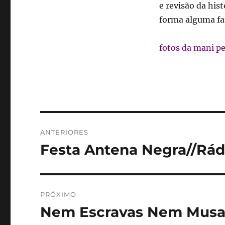
e revisão da his
forma alguma fat
fotos da mani p
Navegação
ANTERIORES
de
Festa Antena Negra//Rádi
Post
anterior:
Post
PRÓXIMO
Nem Escravas Nem Musa
Próximo
post: