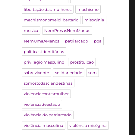
libertação das mulheres
machismo
machismonomeiolibertario
misoginia
musica
NemPresasNemMortas
NemUmaAMenos
patriarcado
poa
políticas identitárias
privilegio masculino
prostituicao
sobrevivente
solidariedade
som
somostodasclandestinas
violenciacontramulher
violenciadeestado
violência do patriarcado
violência masculina
violência misógina