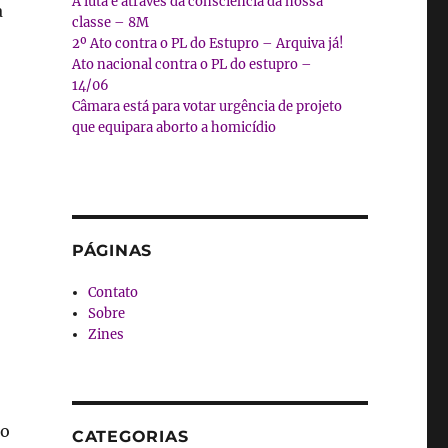
A luta é através da consciência da nossa
a
classe – 8M
2º Ato contra o PL do Estupro – Arquiva já!
Ato nacional contra o PL do estupro –
14/06
Câmara está para votar urgência de projeto
que equipara aborto a homicídio
PÁGINAS
Contato
Sobre
Zines
ão
CATEGORIAS