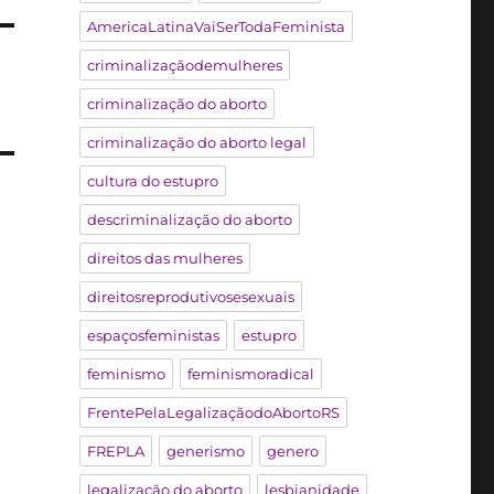
AmericaLatinaVaiSerTodaFeminista
criminalizaçãodemulheres
criminalização do aborto
criminalização do aborto legal
cultura do estupro
descriminalização do aborto
direitos das mulheres
direitosreprodutivosesexuais
espaçosfeministas
estupro
feminismo
feminismoradical
FrentePelaLegalizaçãodoAbortoRS
FREPLA
generismo
genero
legalização do aborto
lesbianidade