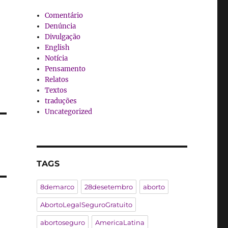
Comentário
Denúncia
Divulgação
English
Notícia
Pensamento
Relatos
Textos
traduções
Uncategorized
TAGS
8demarco
28desetembro
aborto
AbortoLegalSeguroGratuito
abortoseguro
AmericaLatina