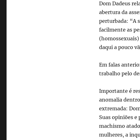
Dom Dadeus rela
abertura da ass
perturbada: “A s
facilmente as pe
(homossexuais) t
daqui a pouco vã
Em falas anterio
trabalho pelo d
Importante é re
anomalia dentro
extremada: Dom D
Suas opiniões e
machismo atados 
mulheres, a inqu