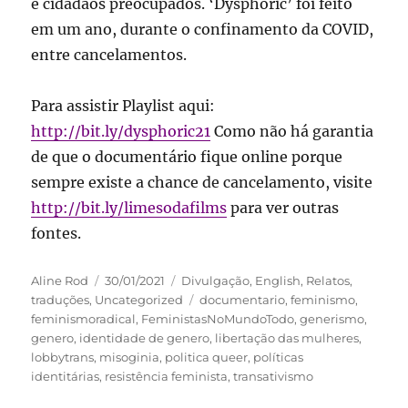
e cidadãos preocupados. ‘Dysphoric’ foi feito
em um ano, durante o confinamento da COVID,
entre cancelamentos.
Para assistir Playlist aqui:
http://bit.ly/dysphoric21
Como não há garantia
de que o documentário fique online porque
sempre existe a chance de cancelamento, visite
http://bit.ly/limesodafilms
para ver outras
fontes.
Autor
Publicado
Categorias
Aline Rod
30/01/2021
Divulgação
,
English
,
Relatos
,
em
Tags
traduções
,
Uncategorized
documentario
,
feminismo
,
feminismoradical
,
FeministasNoMundoTodo
,
generismo
,
genero
,
identidade de genero
,
libertação das mulheres
,
lobbytrans
,
misoginia
,
politica queer
,
políticas
identitárias
,
resistência feminista
,
transativismo