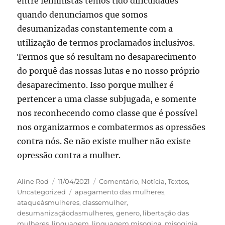
entre feministas temos tido dificuldades
quando denunciamos que somos
desumanizadas constantemente com a
utilização de termos proclamados inclusivos.
Termos que só resultam no desaparecimento
do porquê das nossas lutas e no nosso próprio
desaparecimento. Isso porque mulher é
pertencer a uma classe subjugada, e somente
nos reconhecendo como classe que é possível
nos organizarmos e combatermos as opressões
contra nós. Se não existe mulher não existe
opressão contra a mulher.
Autor
Publicado
Categorias
Aline Rod
11/04/2021
Comentário
,
Notícia
,
Textos
,
em
Tags
Uncategorized
apagamento das mulheres
,
ataqueàsmulheres
,
classemulher
,
desumanizaçãodasmulheres
,
genero
,
libertação das
mulheres
,
linguagem
,
linguagem misogina
,
misoginia
,