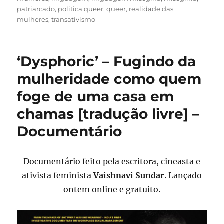
patriarcado
,
politica queer
,
queer
,
realidade das
mulheres
,
transativismo
‘Dysphoric’ – Fugindo da
mulheridade como quem
foge de uma casa em
chamas [tradução livre] –
Documentário
Documentário feito pela escritora, cineasta e
ativista feminista
Vaishnavi Sundar
. Lançado
ontem online e gratuito.