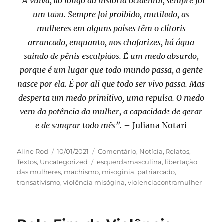
“A vulva, ao longo da história ocidental, sempre foi
um tabu. Sempre foi proibido, mutilado, as
mulheres em alguns países têm o clítoris
arrancado, enquanto, nos chafarizes, há água
saindo de pênis esculpidos. É um medo absurdo,
porque é um lugar que todo mundo passa, a gente
nasce por ela. É por ali que todo ser vivo passa. Mas
desperta um medo primitivo, uma repulsa. O medo
vem da potência da mulher, a capacidade de gerar
e de sangrar todo mês”.
– Juliana Notari
Autor
Publicado
Categorias
Aline Rod
10/01/2021
Comentário
,
Notícia
,
Relatos
,
em
Tags
Textos
,
Uncategorized
esquerdamasculina
,
libertação
das mulheres
,
machismo
,
misoginia
,
patriarcado
,
transativismo
,
violência misógina
,
violenciacontramulher