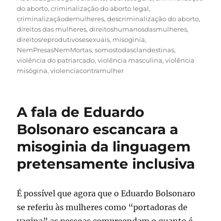
do aborto
,
criminalização do aborto legal
,
criminalizaçãodemulheres
,
descriminalização do aborto
,
direitos das mulheres
,
direitoshumanosdasmulheres
,
direitosreprodutivosesexuais
,
misoginia
,
NemPresasNemMortas
,
somostodasclandestinas
,
violência do patriarcado
,
violência masculina
,
violência
misógina
,
violenciacontramulher
A fala de Eduardo
Bolsonaro escancara a
misoginia da linguagem
pretensamente inclusiva
É possível que agora que o Eduardo Bolsonaro
se referiu às mulheres como “portadoras de
vagina” as pessoas compreendam o quanto é