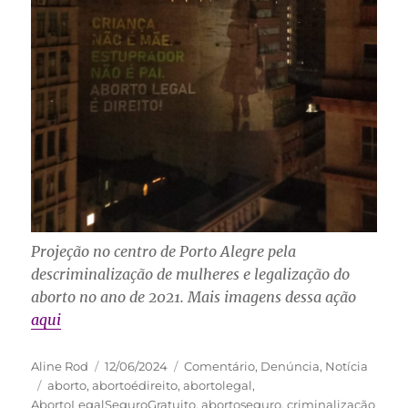
Projeção no centro de Porto Alegre pela
descriminalização de mulheres e legalização do
aborto no ano de 2021.
Mais imagens dessa ação
aqui
Autor
Publicado
Categorias
Aline Rod
12/06/2024
Comentário
,
Denúncia
,
Notícia
Tags
em
aborto
,
abortoédireito
,
abortolegal
,
AbortoLegalSeguroGratuito
,
abortoseguro
,
criminalização