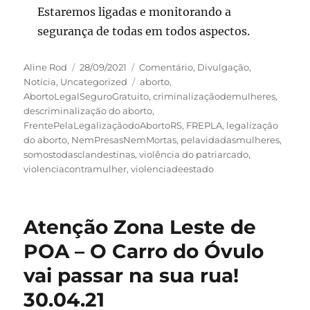
Estaremos ligadas e monitorando a
segurança de todas em todos aspectos.
Autor
Publicado
Categorias
Aline Rod
28/09/2021
Comentário
,
Divulgação
,
em
Tags
Notícia
,
Uncategorized
aborto
,
AbortoLegalSeguroGratuito
,
criminalizaçãodemulheres
,
descriminalização do aborto
,
FrentePelaLegalizaçãodoAbortoRS
,
FREPLA
,
legalização
do aborto
,
NemPresasNemMortas
,
pelavidadasmulheres
,
somostodasclandestinas
,
violência do patriarcado
,
violenciacontramulher
,
violenciadeestado
Atenção Zona Leste de
POA – O Carro do Óvulo
vai passar na sua rua!
30.04.21