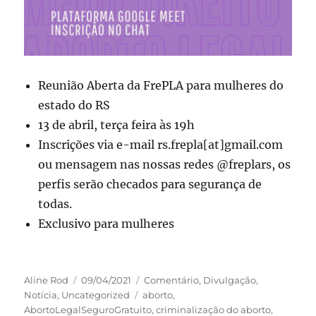
Reunião Aberta da FrePLA para mulheres do
estado do RS
13 de abril, terça feira às 19h
Inscrições via e-mail rs.frepla[at]gmail.com
ou mensagem nas nossas redes @freplars, os
perfis serão checados para segurança de
todas.
Exclusivo para mulheres
Autor
Publicado
Categorias
Aline Rod
09/04/2021
Comentário
,
Divulgação
,
em
Tags
Notícia
,
Uncategorized
aborto
,
AbortoLegalSeguroGratuito
,
criminalização do aborto
,