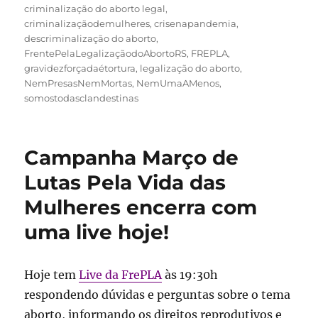
criminalização do aborto legal
,
criminalizaçãodemulheres
,
crisenapandemia
,
descriminalização do aborto
,
FrentePelaLegalizaçãodoAbortoRS
,
FREPLA
,
gravidezforçadaétortura
,
legalização do aborto
,
NemPresasNemMortas
,
NemUmaAMenos
,
somostodasclandestinas
Campanha Março de
Lutas Pela Vida das
Mulheres encerra com
uma live hoje!
Hoje tem
Live da FrePLA
às 19:30h
respondendo dúvidas e perguntas sobre o tema
aborto, informando os direitos reprodutivos e