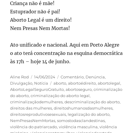
Criança não é mãe!
Estuprador não é pai!
Aborto Legal é um direito!
Nem Presas Nem Mortas!
Ato unificado e nacional. Aqui em Porto Alegre
o ato terá concentração na esquina democrática
às 17h – hoje 14 de junho.
Autor
Publicado
Categorias
Aline Rod
14/06/2024
Comentário
,
Denúncia
,
em
Tags
Divulgação
,
Notícia
aborto
,
abortoédireito
,
abortolegal
,
AbortoLegalSeguroGratuito
,
abortoseguro
,
criminalização
do aborto
,
criminalização do aborto legal
,
criminalizaçãodemulheres
,
descriminalização do aborto
,
direitos das mulheres
,
direitoshumanosdasmulheres
,
direitosreprodutivosesexuais
,
legalização do aborto
,
NemPresasNemMortas
,
somostodasclandestinas
,
violência do patriarcado
,
violência masculina
,
violência
misógina
,
violenciacontramulher
,
violenciadeestado