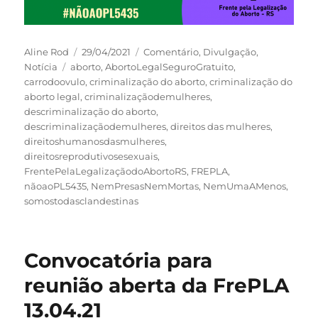
Autor
Publicado
Categorias
Aline Rod
29/04/2021
Comentário
,
Divulgação
,
Tags
em
Notícia
aborto
,
AbortoLegalSeguroGratuito
,
carrodoovulo
,
criminalização do aborto
,
criminalização do
aborto legal
,
criminalizaçãodemulheres
,
descriminalização do aborto
,
descriminalizaçãodemulheres
,
direitos das mulheres
,
direitoshumanosdasmulheres
,
direitosreprodutivosesexuais
,
FrentePelaLegalizaçãodoAbortoRS
,
FREPLA
,
nãoaoPL5435
,
NemPresasNemMortas
,
NemUmaAMenos
,
somostodasclandestinas
Convocatória para
reunião aberta da FrePLA
13.04.21