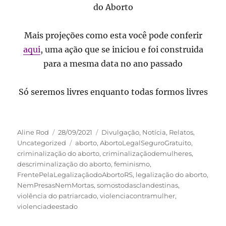
do Aborto
Mais projeções como esta você pode conferir
aqui
, uma ação que se iniciou e foi construida
para a mesma data no ano passado
Só seremos livres enquanto todas formos livres
Autor
Publicado
Categorias
Aline Rod
28/09/2021
Divulgação
,
Notícia
,
Relatos
,
em
Tags
Uncategorized
aborto
,
AbortoLegalSeguroGratuito
,
criminalização do aborto
,
criminalizaçãodemulheres
,
descriminalização do aborto
,
feminismo
,
FrentePelaLegalizaçãodoAbortoRS
,
legalização do aborto
,
NemPresasNemMortas
,
somostodasclandestinas
,
violência do patriarcado
,
violenciacontramulher
,
violenciadeestado