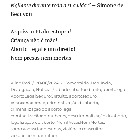
vigilante durante toda a sua vida.”
– Simone de
Beauvoir
Arquiva o PL do estupro!
Criança não é mãe!
Aborto Legal é um direito!
Nem presas nem mortas!
Autor
Publicado
Categorias
Aline Rod
20/06/2024
Comentário
,
Denúncia
,
em
Tags
Divulgação
,
Notícia
aborto
,
abortoédireito
,
abortolegal
,
AbortoLegalSeguroGratuito
,
abortoseguro
,
criançanaoemae
,
criminalização do aborto
,
criminalização do aborto legal
,
criminalizaçãodemulheres
,
descriminalização do aborto
,
legalização do aborto
,
NemPresasNemMortas
,
somostodasclandestinas
,
violência masculina
,
violenciacontramulher