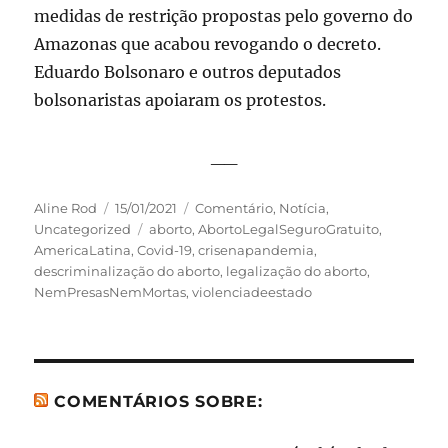
medidas de restrição propostas pelo governo do
Amazonas que acabou revogando o decreto.
Eduardo Bolsonaro e outros deputados
bolsonaristas apoiaram os protestos.
__
Autor
Publicado
Categorias
Aline Rod
15/01/2021
Comentário
,
Notícia
,
em
Tags
Uncategorized
aborto
,
AbortoLegalSeguroGratuito
,
AmericaLatina
,
Covid-19
,
crisenapandemia
,
descriminalização do aborto
,
legalização do aborto
,
NemPresasNemMortas
,
violenciadeestado
COMENTÁRIOS SOBRE: