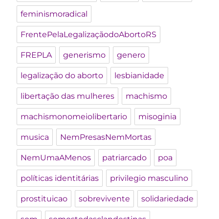
feminismoradical
FrentePelaLegalizaçãodoAbortoRS
FREPLA
generismo
genero
legalização do aborto
lesbianidade
libertação das mulheres
machismo
machismonomeiolibertario
misoginia
musica
NemPresasNemMortas
NemUmaAMenos
patriarcado
poa
políticas identitárias
privilegio masculino
prostituicao
sobrevivente
solidariedade