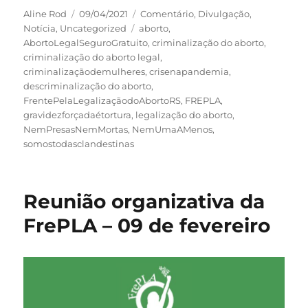
Autor
Publicado
Categorias
Aline Rod
09/04/2021
Comentário
,
Divulgação
,
em
Tags
Notícia
,
Uncategorized
aborto
,
AbortoLegalSeguroGratuito
,
criminalização do aborto
,
criminalização do aborto legal
,
criminalizaçãodemulheres
,
crisenapandemia
,
descriminalização do aborto
,
FrentePelaLegalizaçãodoAbortoRS
,
FREPLA
,
gravidezforçadaétortura
,
legalização do aborto
,
NemPresasNemMortas
,
NemUmaAMenos
,
somostodasclandestinas
Reunião organizativa da
FrePLA – 09 de fevereiro