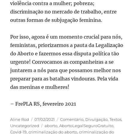
violência contra a mulher; pobreza;
discriminação no mercado de trabalho, entre
outras formas de subjugação feminina.
Por isso, agora é um momento crucial para nós,
feministas, priorizarmos a pauta da Legalização
do Aborto e fazermos essa disputa política tão
urgente! Convocamos as companheiras a se
juntarem a nós para que possamos melhor nos
preparar para as batalhas vindouras. Pela vida
das meninas e mulheres!
– FrePLA RS, fevereiro 2021
Autor
Publicado
Categorias
Aline Rod
07/02/2021
Comentário
,
Divulgação
,
Textos
,
em
Tags
Uncategorized
aborto
,
AbortoLegalSeguroGratuito
,
Covid-19
,
criminalização do aborto
,
criminalização do