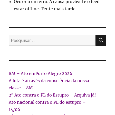
Ocorreu um erro. A causa provável é o feed
estar offline. Tente mais tarde.
PES
Pesquisar
por:
8M – Ato emPorto Alegre 2026
A luta é através da consciência da nossa
classe – 8M
2º Ato contra o PL do Estupro – Arquiva já!
Ato nacional contra o PL do estupro –
14/06