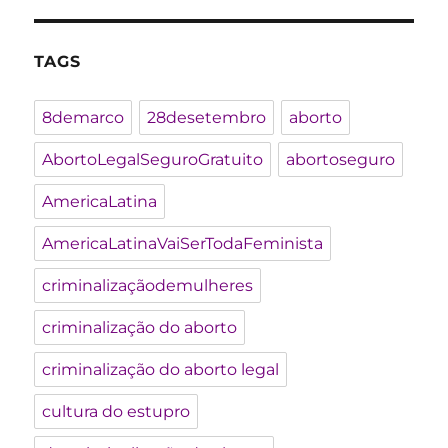
TAGS
8demarco
28desetembro
aborto
AbortoLegalSeguroGratuito
abortoseguro
AmericaLatina
AmericaLatinaVaiSerTodaFeminista
criminalizaçãodemulheres
criminalização do aborto
criminalização do aborto legal
cultura do estupro