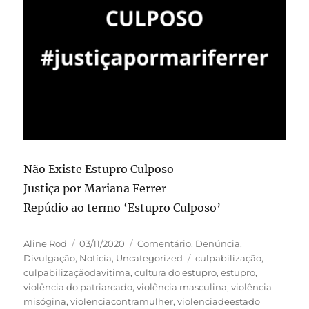
Não Existe Estupro Culposo
Justiça por Mariana Ferrer
Repúdio ao termo ‘Estupro Culposo’
Autor
Publicado
Categorias
Aline Rod
03/11/2020
Comentário
,
Denúncia
,
em
Tags
Divulgação
,
Notícia
,
Uncategorized
culpabilização
,
culpabilizaçãodavitima
,
cultura do estupro
,
estupro
,
violência do patriarcado
,
violência masculina
,
violência
misógina
,
violenciacontramulher
,
violenciadeestado