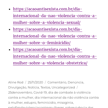
https://acaoantisexista.com.br/dia-
internacional-da-nao-violencia-contra-a-
mulher-sobre-a-violencia-sexual/
https://acaoantisexista.com.br/dia-
internacional-da-nao-violencia-contra-a-
mulher-sobre-o-feminicidio/
https://acaoantisexista.com.br/dia-
internacional-da-nao-violencia-contra-a-
mulher-sobre-a-violencia-obstetrica/
Autor
Publicado
Categorias
Aline Rod
25/11/2020
Comentário
,
Denúncia
,
em
Tags
Divulgação
,
Notícia
,
Textos
,
Uncategorized
25denovembro
,
Covid-19
,
dia de combate à violência
contra a mulher
,
dia internacional da não violência contra
à mulher
,
estupro
,
feminicidio
,
misoginia
,
pelofimdaviolenciacontramulheres
,
sobrevivência das