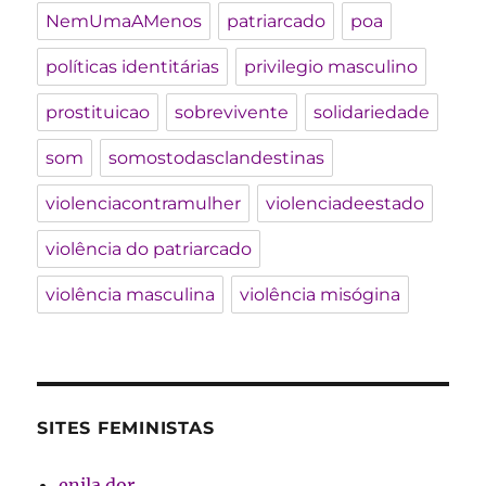
NemUmaAMenos
patriarcado
poa
políticas identitárias
privilegio masculino
prostituicao
sobrevivente
solidariedade
som
somostodasclandestinas
violenciacontramulher
violenciadeestado
violência do patriarcado
violência masculina
violência misógina
SITES FEMINISTAS
enila dor.