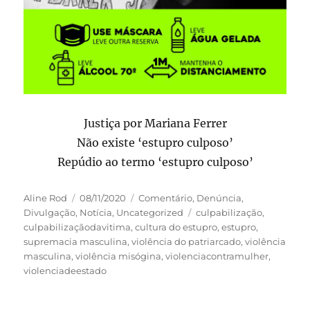
Justiça por Mariana Ferrer
Não existe ‘estupro culposo’
Repúdio ao termo ‘estupro culposo’
Autor
Publicado
Categorias
Aline Rod
08/11/2020
Comentário
,
Denúncia
,
em
Tags
Divulgação
,
Notícia
,
Uncategorized
culpabilização
,
culpabilizaçãodavitima
,
cultura do estupro
,
estupro
,
supremacia masculina
,
violência do patriarcado
,
violência
masculina
,
violência misógina
,
violenciacontramulher
,
violenciadeestado