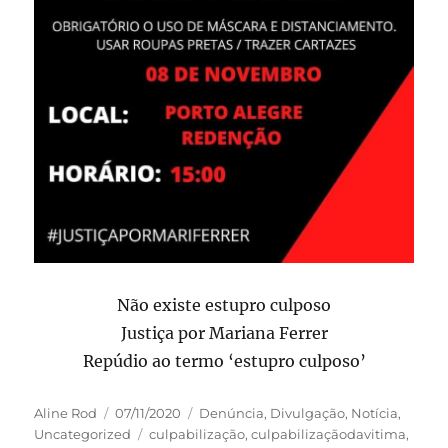
Não existe estupro culposo
Justiça por Mariana Ferrer
Repúdio ao termo ‘estupro culposo’
Autor
Publicado
Categorias
Aline Rod
07/11/2020
Denúncia
,
Divulgação
,
Notícia
,
em
Tags
Uncategorized
culpabilização
,
culpabilizaçãodavitima
,