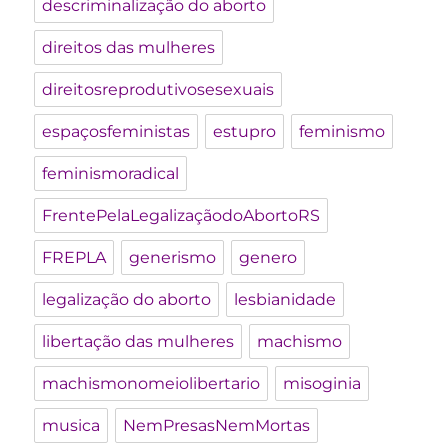
descriminalização do aborto
direitos das mulheres
direitosreprodutivosesexuais
espaçosfeministas
estupro
feminismo
feminismoradical
FrentePelaLegalizaçãodoAbortoRS
FREPLA
generismo
genero
legalização do aborto
lesbianidade
libertação das mulheres
machismo
machismonomeiolibertario
misoginia
musica
NemPresasNemMortas