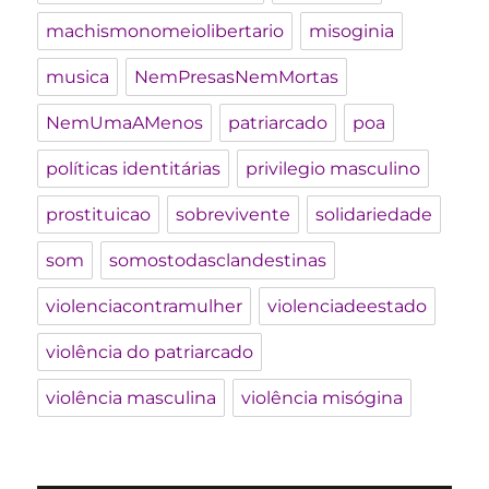
machismonomeiolibertario
misoginia
musica
NemPresasNemMortas
NemUmaAMenos
patriarcado
poa
políticas identitárias
privilegio masculino
prostituicao
sobrevivente
solidariedade
som
somostodasclandestinas
violenciacontramulher
violenciadeestado
violência do patriarcado
violência masculina
violência misógina