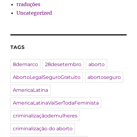
traduções
Uncategorized
TAGS
8demarco
28desetembro
aborto
AbortoLegalSeguroGratuito
abortoseguro
AmericaLatina
AmericaLatinaVaiSerTodaFeminista
criminalizaçãodemulheres
criminalização do aborto