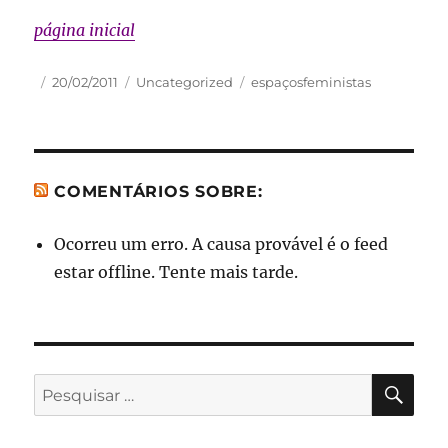
página inicial
Autor
Publicado
Categorias
Tags
20/02/2011
Uncategorized
espaçosfeministas
em
COMENTÁRIOS SOBRE:
Ocorreu um erro. A causa provável é o feed
estar offline. Tente mais tarde.
PES
Pesquisar
por: