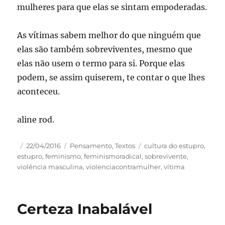
mulheres para que elas se sintam empoderadas.
As vítimas sabem melhor do que ninguém que
elas são também sobreviventes, mesmo que
elas não usem o termo para si. Porque elas
podem, se assim quiserem, te contar o que lhes
aconteceu.
aline rod.
Autor
Publicado
Categorias
Tags
22/04/2016
Pensamento
,
Textos
cultura do estupro
,
em
estupro
,
feminismo
,
feminismoradical
,
sobrevivente
,
violência masculina
,
violenciacontramulher
,
vítima
Certeza Inabalável