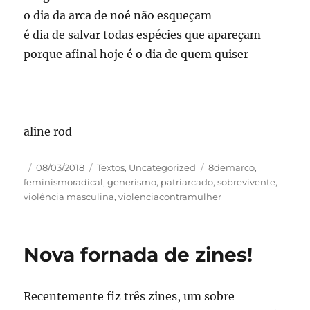
o dia da arca de noé não esqueçam
é dia de salvar todas espécies que apareçam
porque afinal hoje é o dia de quem quiser
aline rod
Autor
Publicado
Categorias
Tags
08/03/2018
Textos
,
Uncategorized
8demarco
,
em
feminismoradical
,
generismo
,
patriarcado
,
sobrevivente
,
violência masculina
,
violenciacontramulher
Nova fornada de zines!
Recentemente fiz três zines, um sobre