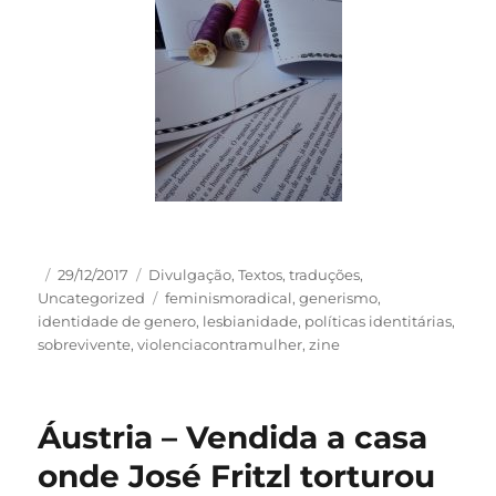
Autor
Publicado
Categorias
29/12/2017
Divulgação
,
Textos
,
traduções
,
em
Tags
Uncategorized
feminismoradical
,
generismo
,
identidade de genero
,
lesbianidade
,
políticas identitárias
,
sobrevivente
,
violenciacontramulher
,
zine
Áustria – Vendida a casa
onde José Fritzl torturou