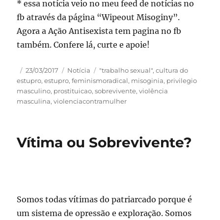
* essa notícia veio no meu feed de notícias no
fb através da página “Wipeout Misoginy”.
Agora a Ação Antisexista tem pagina no fb
também. Confere lá, curte e apoie!
Autor
Publicado
Categorias
Tags
23/03/2017
Notícia
"trabalho sexual"
,
cultura do
em
estupro
,
estupro
,
feminismoradical
,
misoginia
,
privilegio
masculino
,
prostituicao
,
sobrevivente
,
violência
masculina
,
violenciacontramulher
Vítima ou Sobrevivente?
Somos todas vítimas do patriarcado porque é
um sistema de opressão e exploração. Somos