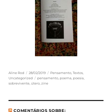
Autor
Publicado
Categorias
Aline Rod
28/02/2019
Pensamento
,
Textos
,
em
Tags
Uncategorized
pensamento
,
poema
,
poesia
,
sobrevivente
,
útero
,
zine
COMENTÁRIOS SOBRE: