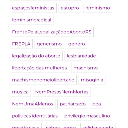
espaçosfeministas
estupro
feminismo
feminismoradical
FrentePelaLegalizaçãodoAbortoRS
FREPLA
generismo
genero
legalização do aborto
lesbianidade
libertação das mulheres
machismo
machismonomeiolibertario
misoginia
musica
NemPresasNemMortas
NemUmaAMenos
patriarcado
poa
políticas identitárias
privilegio masculino
prostituicao
sobrevivente
solidariedade