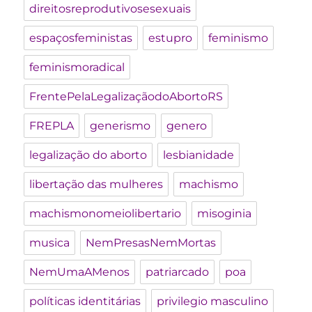
direitosreprodutivosesexuais
espaçosfeministas
estupro
feminismo
feminismoradical
FrentePelaLegalizaçãodoAbortoRS
FREPLA
generismo
genero
legalização do aborto
lesbianidade
libertação das mulheres
machismo
machismonomeiolibertario
misoginia
musica
NemPresasNemMortas
NemUmaAMenos
patriarcado
poa
políticas identitárias
privilegio masculino