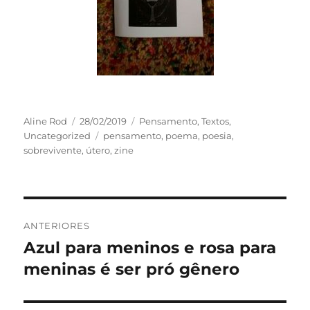
Autor
Publicado
Categorias
Aline Rod
28/02/2019
Pensamento
,
Textos
,
em
Tags
Uncategorized
pensamento
,
poema
,
poesia
,
sobrevivente
,
útero
,
zine
Navegação
ANTERIORES
de
Azul para meninos e rosa para
Post
anterior:
meninas é ser pró gênero
Post