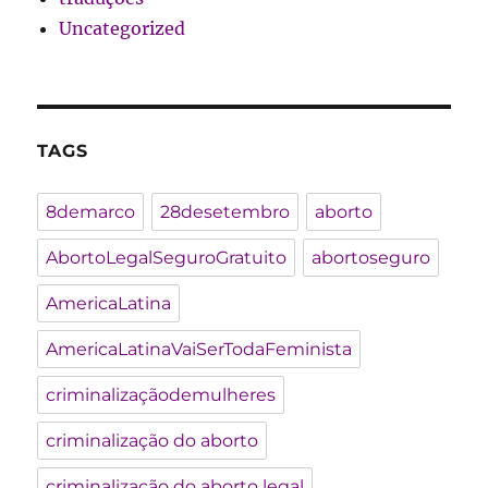
Uncategorized
TAGS
8demarco
28desetembro
aborto
AbortoLegalSeguroGratuito
abortoseguro
AmericaLatina
AmericaLatinaVaiSerTodaFeminista
criminalizaçãodemulheres
criminalização do aborto
criminalização do aborto legal