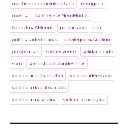
machismonomeiolibertario
misoginia
musica
NemPresasNemMortas
NemUmaAMenos
patriarcado
poa
políticas identitárias
privilegio masculino
prostituicao
sobrevivente
solidariedade
som
somostodasclandestinas
violenciacontramulher
violenciadeestado
violência do patriarcado
violência masculina
violência misógina