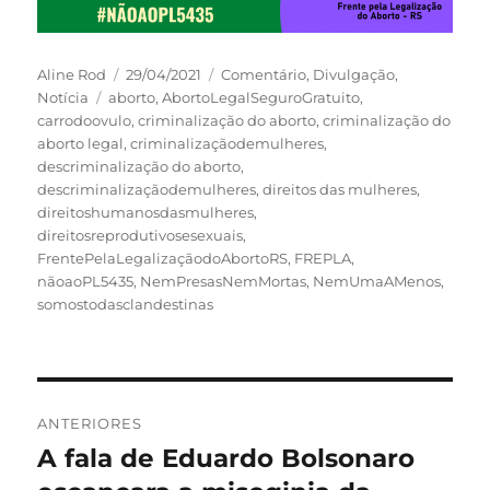
Autor
Publicado
Categorias
Aline Rod
29/04/2021
Comentário
,
Divulgação
,
Tags
em
Notícia
aborto
,
AbortoLegalSeguroGratuito
,
carrodoovulo
,
criminalização do aborto
,
criminalização do
aborto legal
,
criminalizaçãodemulheres
,
descriminalização do aborto
,
descriminalizaçãodemulheres
,
direitos das mulheres
,
direitoshumanosdasmulheres
,
direitosreprodutivosesexuais
,
FrentePelaLegalizaçãodoAbortoRS
,
FREPLA
,
nãoaoPL5435
,
NemPresasNemMortas
,
NemUmaAMenos
,
somostodasclandestinas
Navegação
ANTERIORES
de
A fala de Eduardo Bolsonaro
Post
anterior: