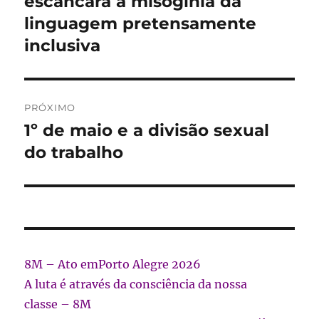
escancara a misoginia da
Post
linguagem pretensamente
inclusiva
PRÓXIMO
1º de maio e a divisão sexual
Próximo
post:
do trabalho
8M – Ato emPorto Alegre 2026
A luta é através da consciência da nossa
classe – 8M