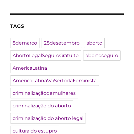
TAGS
8demarco
28desetembro
aborto
AbortoLegalSeguroGratuito
abortoseguro
AmericaLatina
AmericaLatinaVaiSerTodaFeminista
criminalizaçãodemulheres
criminalização do aborto
criminalização do aborto legal
cultura do estupro