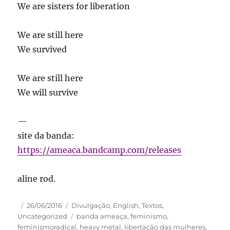
We are sisters for liberation
We are still here
We survived
We are still here
We will survive
—
site da banda:
https://ameaca.bandcamp.com/releases
aline rod.
Autor
Publicado
Categorias
26/06/2016
Divulgação
,
English
,
Textos
,
em
Tags
Uncategorized
banda ameaça
,
feminismo
,
feminismoradical
,
heavy metal
,
libertação das mulheres
,