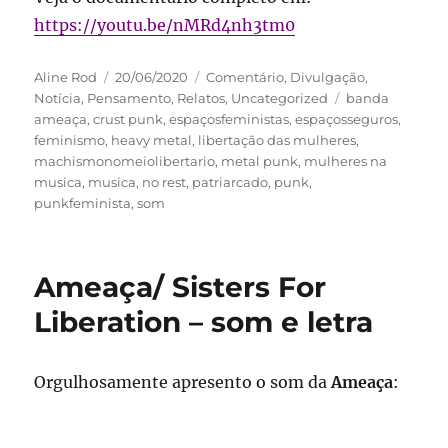
https://youtu.be/nMRd4nh3tm0
Autor
Publicado
Categorias
Aline Rod
20/06/2020
Comentário
,
Divulgação
,
em
Tags
Notícia
,
Pensamento
,
Relatos
,
Uncategorized
banda
ameaça
,
crust punk
,
espaçosfeministas
,
espaçosseguros
,
feminismo
,
heavy metal
,
libertação das mulheres
,
machismonomeiolibertario
,
metal punk
,
mulheres na
musica
,
musica
,
no rest
,
patriarcado
,
punk
,
punkfeminista
,
som
Ameaça/ Sisters For
Liberation – som e letra
Orgulhosamente apresento o som da
Ameaça
: