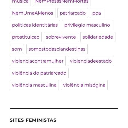
musica
NemPresasNemMortas
NemUmaAMenos
patriarcado
poa
políticas identitárias
privilegio masculino
prostituicao
sobrevivente
solidariedade
som
somostodasclandestinas
violenciacontramulher
violenciadeestado
violência do patriarcado
violência masculina
violência misógina
SITES FEMINISTAS