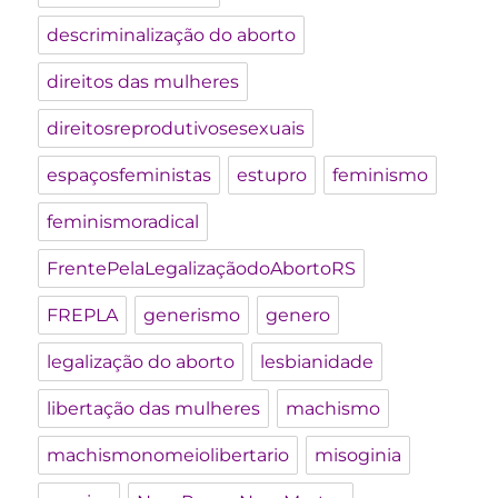
descriminalização do aborto
direitos das mulheres
direitosreprodutivosesexuais
espaçosfeministas
estupro
feminismo
feminismoradical
FrentePelaLegalizaçãodoAbortoRS
FREPLA
generismo
genero
legalização do aborto
lesbianidade
libertação das mulheres
machismo
machismonomeiolibertario
misoginia