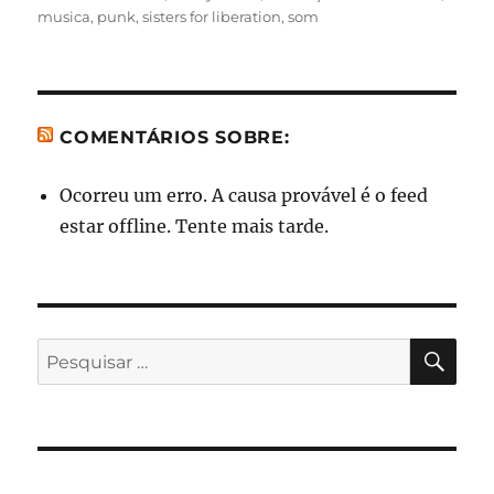
musica
,
punk
,
sisters for liberation
,
som
COMENTÁRIOS SOBRE:
Ocorreu um erro. A causa provável é o feed
estar offline. Tente mais tarde.
PES
Pesquisar
por: