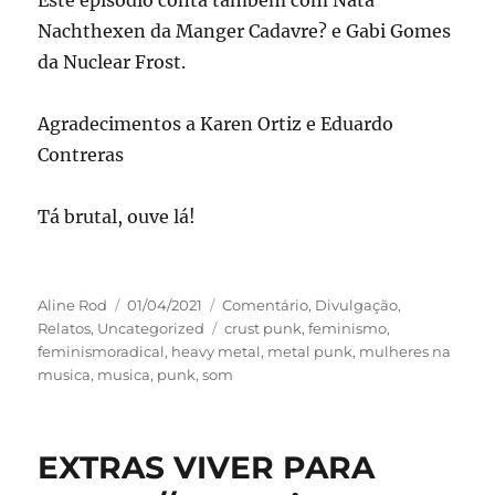
Este episódio conta também com Nata
Nachthexen da Manger Cadavre? e Gabi Gomes
da Nuclear Frost.
Agradecimentos a Karen Ortiz e Eduardo
Contreras
Tá brutal, ouve lá!
Autor
Publicado
Categorias
Aline Rod
01/04/2021
Comentário
,
Divulgação
,
em
Tags
Relatos
,
Uncategorized
crust punk
,
feminismo
,
feminismoradical
,
heavy metal
,
metal punk
,
mulheres na
musica
,
musica
,
punk
,
som
EXTRAS VIVER PARA