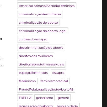
e
AmericaLatinaVaiSerTodaFeminista
criminalizaçãodemulheres
criminalização do aborto
criminalização do aborto legal
mo
cultura do estupro
descriminalização do aborto
direitos das mulheres
la
direitosreprodutivosesexuais
as
espaçosfeministas
estupro
feminismo
feminismoradical
FrentePelaLegalizaçãodoAbortoRS
FREPLA
generismo
genero
legalização do aborto
lesbianidade