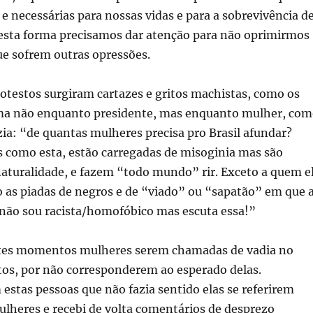
e necessárias para nossas vidas e para a sobrevivência d
Desta forma precisamos dar atenção para não oprimirmos
ue sofrem outras opressões.
otestos surgiram cartazes e gritos machistas, como os
lma não enquanto presidente, mas enquanto mulher, co
zia: “de quantas mulheres precisa pro Brasil afundar?
s como esta, estão carregadas de misoginia mas são
aturalidade, e fazem “todo mundo” rir. Exceto a quem e
 as piadas de negros e de “viado” ou “sapatão” em que 
não sou racista/homofóbico mas escuta essa!”
ntes momentos mulheres serem chamadas de vadia no
tos, por não corresponderem ao esperado delas.
stas pessoas que não fazia sentido elas se referirem
lheres e recebi de volta comentários de desprezo