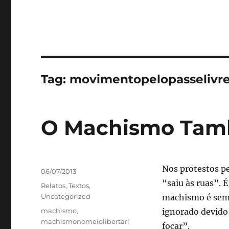
Tag:
movimentopelopasselivr
O Machismo Tamb
Autor
Nos protestos p
Publicado
06/07/2013
em
“saiu às ruas”. 
Categorias
Relatos
,
Textos
,
Uncategorized
machismo é semp
Tags
machismo
,
ignorado devido 
machismonomeiolibertari
focar”.