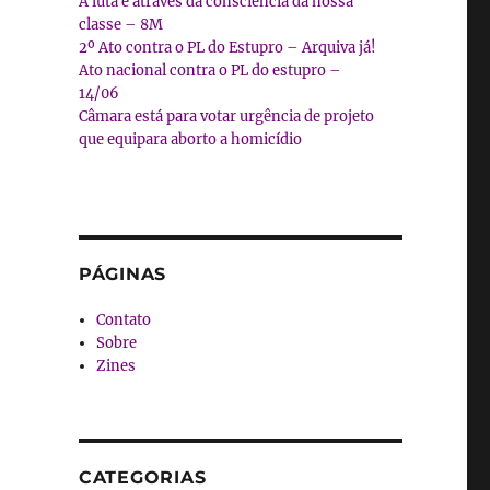
A luta é através da consciência da nossa
classe – 8M
2º Ato contra o PL do Estupro – Arquiva já!
Ato nacional contra o PL do estupro –
14/06
Câmara está para votar urgência de projeto
que equipara aborto a homicídio
PÁGINAS
Contato
Sobre
Zines
CATEGORIAS