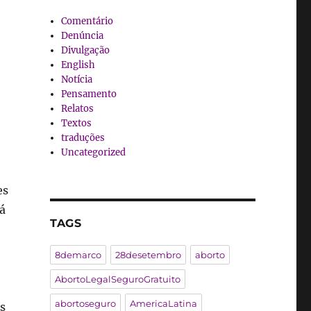
Comentário
Denúncia
Divulgação
English
Notícia
Pensamento
Relatos
Textos
traduções
Uncategorized
es
já
TAGS
8demarco
28desetembro
aborto
AbortoLegalSeguroGratuito
abortoseguro
AmericaLatina
s