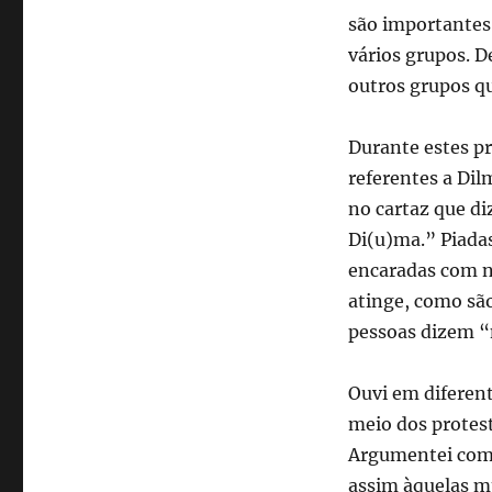
são importantes 
vários grupos. 
outros grupos q
Durante estes pr
referentes a Di
no cartaz que di
Di(u)ma.” Piada
encaradas com n
atinge, como são
pessoas dizem “
Ouvi em difere
meio dos protes
Argumentei com e
assim àquelas mu