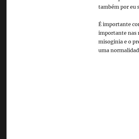
também por eu s
É importante co
importante nas n
misoginia e o pr
uma normalidad