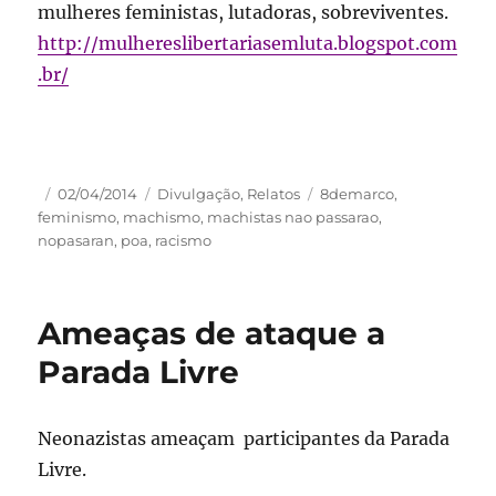
mulheres feministas, lutadoras, sobreviventes.
http://mulhereslibertariasemluta.blogspot.com
.br/
Autor
Publicado
Categorias
Tags
02/04/2014
Divulgação
,
Relatos
8demarco
,
em
feminismo
,
machismo
,
machistas nao passarao
,
nopasaran
,
poa
,
racismo
Ameaças de ataque a
Parada Livre
Neonazistas ameaçam participantes da Parada
Livre.