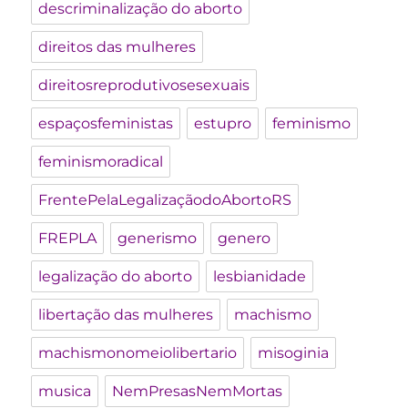
descriminalização do aborto
direitos das mulheres
direitosreprodutivosesexuais
espaçosfeministas
estupro
feminismo
feminismoradical
FrentePelaLegalizaçãodoAbortoRS
FREPLA
generismo
genero
legalização do aborto
lesbianidade
libertação das mulheres
machismo
machismonomeiolibertario
misoginia
musica
NemPresasNemMortas