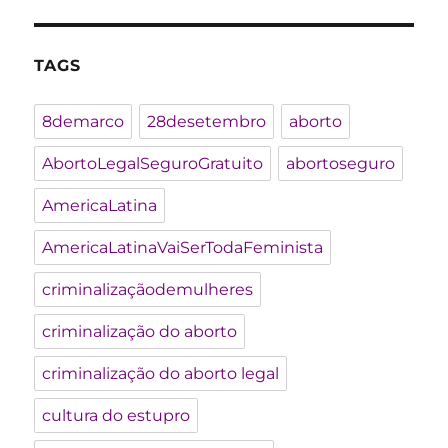
TAGS
8demarco
28desetembro
aborto
AbortoLegalSeguroGratuito
abortoseguro
AmericaLatina
AmericaLatinaVaiSerTodaFeminista
criminalizaçãodemulheres
criminalização do aborto
criminalização do aborto legal
cultura do estupro