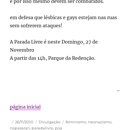
e por isso mesmo devem ser combatidos.
em defesa que lésbicas e gays estejam nas ruas
sem sofrerem ataques!
A Parada Livre é neste Domingo, 27 de
Novembro
A partir das 14h, Parque da Redenção.
–
página inicial
Autor
Publicado
Categorias
Tags
26/11/2010
Divulgação
feminismo
,
neonazismo
,
em
nopasaran
,
paradalivre
,
poa