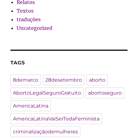
Relatos
Textos
traduções
Uncategorized
TAGS
8demarco
28desetembro
aborto
AbortoLegalSeguroGratuito
abortoseguro
AmericaLatina
AmericaLatinaVaiSerTodaFeminista
criminalizaçãodemulheres