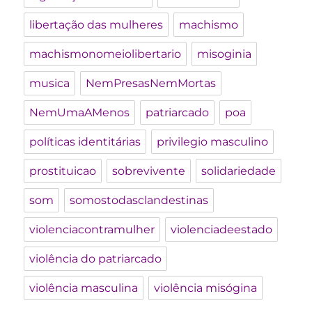
libertação das mulheres
machismo
machismonomeiolibertario
misoginia
musica
NemPresasNemMortas
NemUmaAMenos
patriarcado
poa
políticas identitárias
privilegio masculino
prostituicao
sobrevivente
solidariedade
som
somostodasclandestinas
violenciacontramulher
violenciadeestado
violência do patriarcado
violência masculina
violência misógina