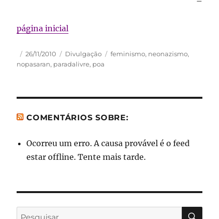
–
página inicial
Autor
Publicado
Categorias
Tags
26/11/2010
Divulgação
feminismo
,
neonazismo
,
em
nopasaran
,
paradalivre
,
poa
COMENTÁRIOS SOBRE:
Ocorreu um erro. A causa provável é o feed
estar offline. Tente mais tarde.
PES
Pesquisar