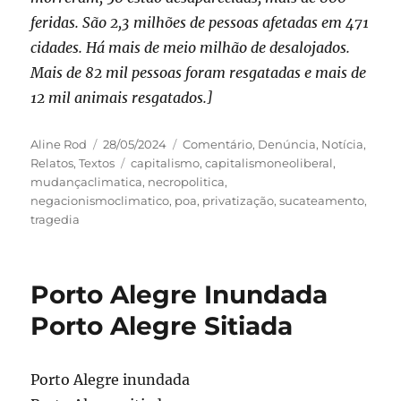
feridas. São 2,3 milhões de pessoas afetadas em 471
cidades. Há mais de meio milhão de desalojados.
Mais de 82 mil pessoas foram resgatadas e mais de
12 mil animais resgatados.]
Autor
Publicado
Categorias
Aline Rod
28/05/2024
Comentário
,
Denúncia
,
Notícia
,
em
Tags
Relatos
,
Textos
capitalismo
,
capitalismoneoliberal
,
mudançaclimatica
,
necropolitica
,
negacionismoclimatico
,
poa
,
privatização
,
sucateamento
,
tragedia
Porto Alegre Inundada
Porto Alegre Sitiada
Porto Alegre inundada