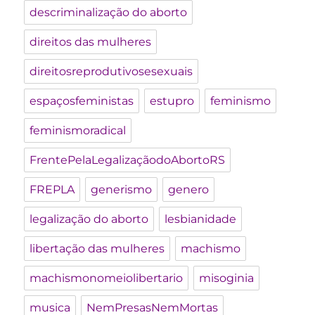
descriminalização do aborto
direitos das mulheres
direitosreprodutivosesexuais
espaçosfeministas
estupro
feminismo
feminismoradical
FrentePelaLegalizaçãodoAbortoRS
FREPLA
generismo
genero
legalização do aborto
lesbianidade
libertação das mulheres
machismo
machismonomeiolibertario
misoginia
musica
NemPresasNemMortas