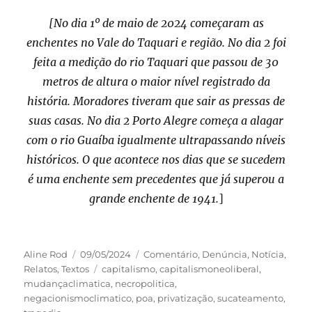
[No dia 1º de maio de 2024 começaram as
enchentes no Vale do Taquari e região. No dia 2 foi
feita a medição do rio Taquari que passou de 30
metros de altura o maior nível registrado da
história. Moradores tiveram que sair as pressas de
suas casas. No dia 2 Porto Alegre começa a alagar
com o rio Guaíba igualmente ultrapassando níveis
históricos. O que acontece nos dias que se sucedem
é uma enchente sem precedentes que já superou a
grande enchente de 1941.
]
Autor
Publicado
Categorias
Aline Rod
09/05/2024
Comentário
,
Denúncia
,
Notícia
,
em
Tags
Relatos
,
Textos
capitalismo
,
capitalismoneoliberal
,
mudançaclimatica
,
necropolitica
,
negacionismoclimatico
,
poa
,
privatização
,
sucateamento
,