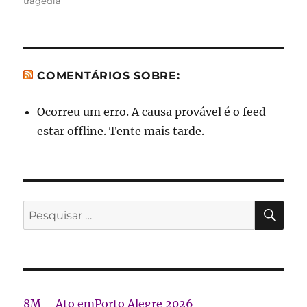
tragedia
COMENTÁRIOS SOBRE:
Ocorreu um erro. A causa provável é o feed
estar offline. Tente mais tarde.
PES
Pesquisar
por:
8M – Ato emPorto Alegre 2026