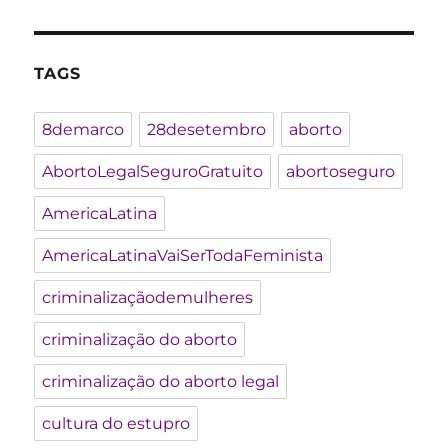
TAGS
8demarco
28desetembro
aborto
AbortoLegalSeguroGratuito
abortoseguro
AmericaLatina
AmericaLatinaVaiSerTodaFeminista
criminalizaçãodemulheres
criminalização do aborto
criminalização do aborto legal
cultura do estupro