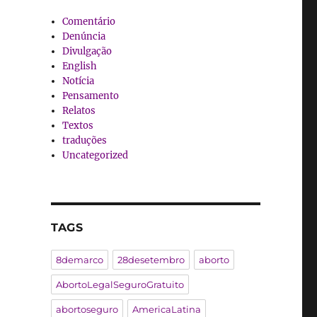
Comentário
Denúncia
Divulgação
English
Notícia
Pensamento
Relatos
Textos
traduções
Uncategorized
TAGS
8demarco
28desetembro
aborto
AbortoLegalSeguroGratuito
abortoseguro
AmericaLatina