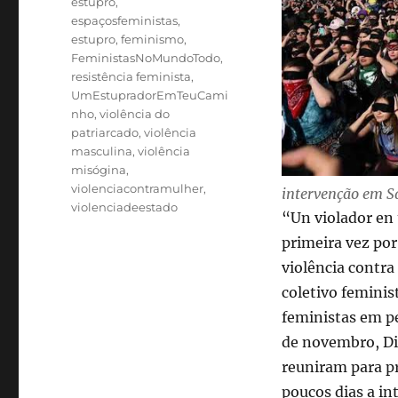
estupro
,
espaçosfeministas
,
estupro
,
feminismo
,
FeministasNoMundoTodo
,
resistência feminista
,
UmEstupradorEmTeuCami
nho
,
violência do
patriarcado
,
violência
masculina
,
violência
misógina
,
violenciacontramulher
,
intervenção em S
violenciadeestado
“Un violador en
primeira vez por
violência contra
coletivo feminis
feministas em p
de novembro, Di
reuniram para pr
poucos dias a in