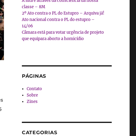
A luta é através da consciência da nossa
classe – 8M
2º Ato contra o PL do Estupro – Arquiva já!
Ato nacional contra o PL do estupro –
14/06
Câmara está para votar urgência de projeto
que equipara aborto a homicídio
PÁGINAS
Contato
Sobre
es
Zines
5
CATEGORIAS