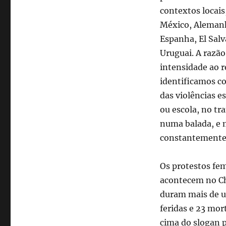
contextos locais
México, Alemanha
Espanha, El Salv
Uruguai. A razã
intensidade ao 
identificamos co
das violências e
ou escola, no tr
numa balada, e 
constantemente 
Os protestos fem
acontecem no Ch
duram mais de u
feridas e 23 mor
cima do slogan 