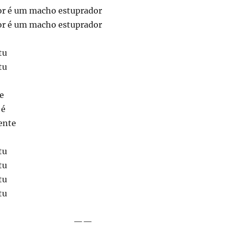
or é um macho estuprador
or é um macho estuprador
tu
tu
e
 é
ente
tu
tu
tu
tu
——