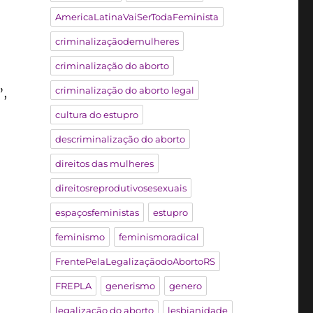
AmericaLatinaVaiSerTodaFeminista
criminalizaçãodemulheres
criminalização do aborto
criminalização do aborto legal
”,
cultura do estupro
descriminalização do aborto
direitos das mulheres
direitosreprodutivosesexuais
espaçosfeministas
estupro
feminismo
feminismoradical
FrentePelaLegalizaçãodoAbortoRS
FREPLA
generismo
genero
legalização do aborto
lesbianidade