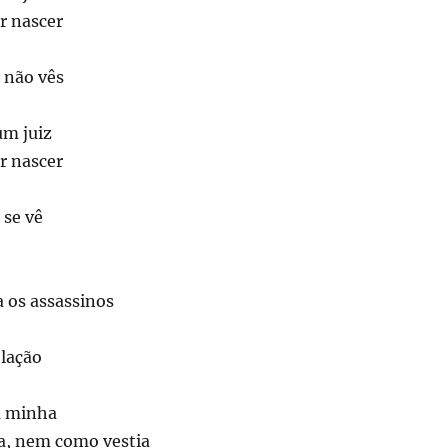
r nascer
e não vês
um juiz
r nascer
 se vê
 os assassinos
olação
a minha
a, nem como vestia