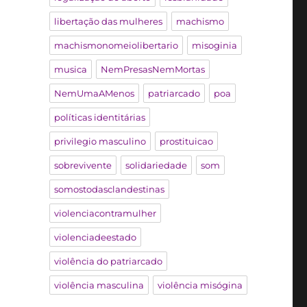
libertação das mulheres
machismo
machismonomeiolibertario
misoginia
musica
NemPresasNemMortas
NemUmaAMenos
patriarcado
poa
políticas identitárias
privilegio masculino
prostituicao
sobrevivente
solidariedade
som
somostodasclandestinas
violenciacontramulher
violenciadeestado
violência do patriarcado
violência masculina
violência misógina