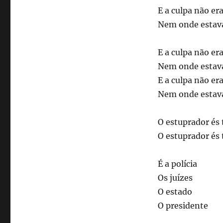
E a culpa não er
Nem onde estav
E a culpa não er
Nem onde estav
E a culpa não er
Nem onde estav
O estuprador és 
O estuprador és 
É a polícia
Os juízes
O estado
O presidente