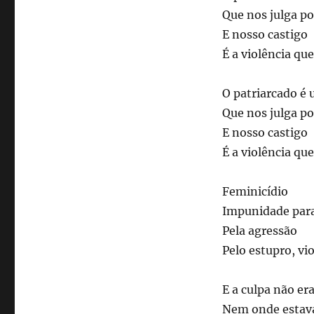
Que nos julga po
E nosso castigo
É a violência qu
O patriarcado é 
Que nos julga po
E nosso castigo
É a violência que
Feminicídio
Impunidade para
Pela agressão
Pelo estupro, vi
E a culpa não er
Nem onde estav