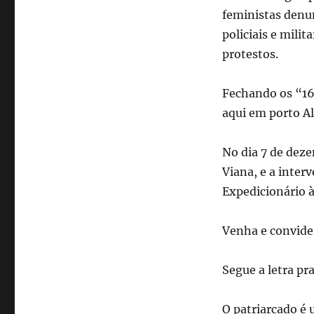
feministas denu
policiais e mili
protestos.
Fechando os “16 
aqui em porto Al
No dia 7 de deze
Viana, e a inte
Expedicionário à
Venha e convide
Segue a letra pr
O patriarcado é 