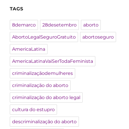
TAGS
8demarco
28desetembro
aborto
AbortoLegalSeguroGratuito
abortoseguro
AmericaLatina
AmericaLatinaVaiSerTodaFeminista
criminalizaçãodemulheres
criminalização do aborto
criminalização do aborto legal
cultura do estupro
descriminalização do aborto