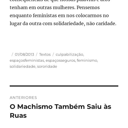
tenham em outras mulheres. Pensemos
enquanto feministas em nos colocarmos no
lugar da outra com solidariedade, não caridade.
Autor
Publicado
Categorias
Tags
01/08/2013
Textos
culpabilização
,
em
espaçosfeministas
,
espaçosseguros
,
feminismo
,
solidariedade
,
sororidade
Navegação
ANTERIORES
de
O Machismo Também Saiu às
Post
anterior:
Ruas
Post