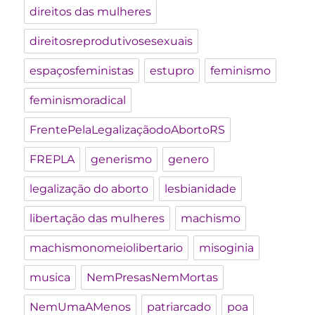
direitos das mulheres
direitosreprodutivosesexuais
espaçosfeministas
estupro
feminismo
feminismoradical
FrentePelaLegalizaçãodoAbortoRS
FREPLA
generismo
genero
legalização do aborto
lesbianidade
libertação das mulheres
machismo
machismonomeiolibertario
misoginia
musica
NemPresasNemMortas
NemUmaAMenos
patriarcado
poa