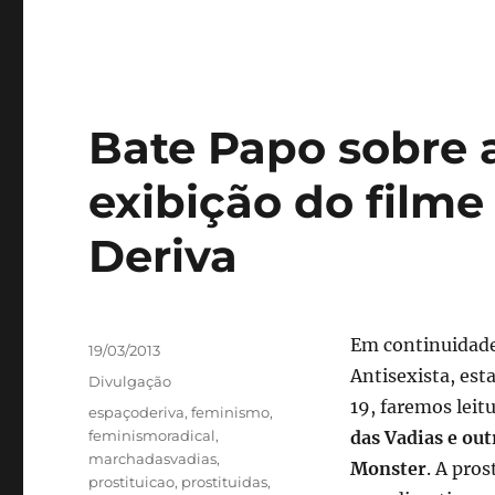
Bate Papo sobre 
exibição do film
Deriva
Autor
Em continuidade
Publicado
19/03/2013
em
Antisexista, est
Categorias
Divulgação
19, faremos leit
Tags
espaçoderiva
,
feminismo
,
feminismoradical
,
das Vadias e out
marchadasvadias
,
Monster
. A pro
prostituicao
,
prostituidas
,