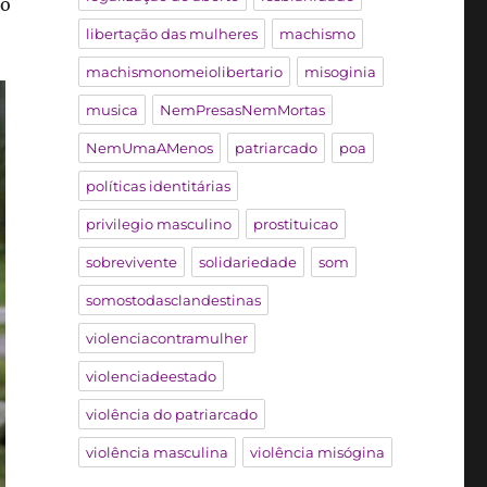
do
libertação das mulheres
machismo
machismonomeiolibertario
misoginia
musica
NemPresasNemMortas
NemUmaAMenos
patriarcado
poa
políticas identitárias
privilegio masculino
prostituicao
sobrevivente
solidariedade
som
somostodasclandestinas
violenciacontramulher
violenciadeestado
violência do patriarcado
violência masculina
violência misógina