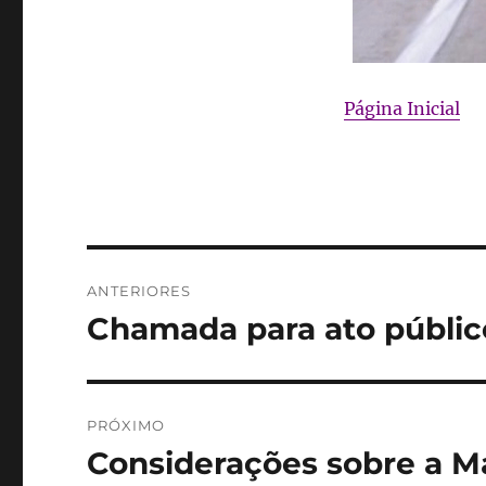
Página Inicial
Navegação
ANTERIORES
de
Chamada para ato público
Post
anterior:
Post
PRÓXIMO
Considerações sobre a M
Próximo