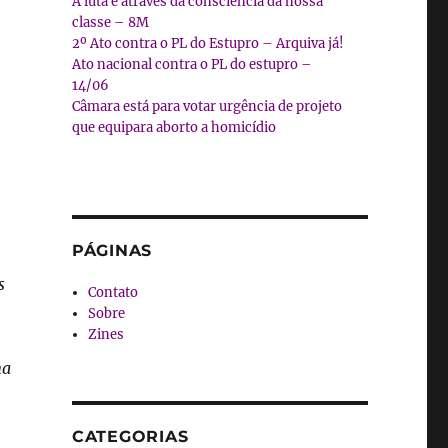
A luta é através da consciência da nossa
classe – 8M
2º Ato contra o PL do Estupro – Arquiva já!
Ato nacional contra o PL do estupro –
14/06
Câmara está para votar urgência de projeto
que equipara aborto a homicídio
PÁGINAS
s
Contato
Sobre
Zines
na
CATEGORIAS