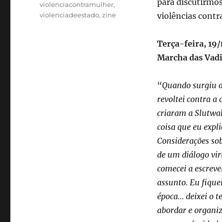
para discutirmos
violenciacontramulher
,
violenciadeestado
,
zine
violências contr
Terça-feira, 19/
Marcha das Vadi
“
Quando surgiu a
revoltei contra a
criaram a Slutwal
coisa que eu expli
Considerações so
de um diálogo vi
comecei a escreve
assunto. Eu fique
época… deixei o t
abordar e organiz