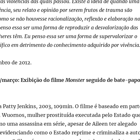
 das violências das quais passou. Existe a ideia de quando uma
ência, seu relato e opinião por serem frutos de trauma são
omo se não houvesse racionalização, reflexão e elaboração n
enso essa ser uma forma de reproduzir a desvalorização das
heres têm. Eu penso essa ser uma forma de supervalorizar o
ifico em detrimento do conhecimento adquirido por vivência
mbro de 2012.
1/março: Exibição do filme
Monster
seguido de bate-pap
a Patty Jenkins, 2003, 109min. O filme é baseado em part
en Wuornos, mulher prostituída executada pelo Estado qu
o uma assassina em série, apesar de Aileen ter alegado
 evidenciando como o Estado reprime e criminaliza a aut