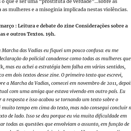
 o que é ser uma “prostituta de verdade”…sobre as
a as mulheres e a misoginia implicada nestas violências.
março : Leitura e debate do zine Considerações sobre a
as e outros Textos. 19h.
 Marcha das Vadias eu fiquei um pouco confusa: eu me
 declaração do policial canadense como todas as mulheres que
k, mas eu achei a estratégia bem falha em vários sentidos,
co em dois textos desse zine. O primeiro texto que escrevi,
bre a Marcha da Vadias, comecei em novembro de 2011, depoi
rtual com uma amiga que estava vivendo em outro país. Eu
r a resposta e isso acabou se tornando um texto sobre o
i muito tempo em cima do texto, mas não consegui concluir 
exto de lado. Isso se deu porque eu via muita dificuldade em
ar todas as questões que envolviam o assunto, em função de