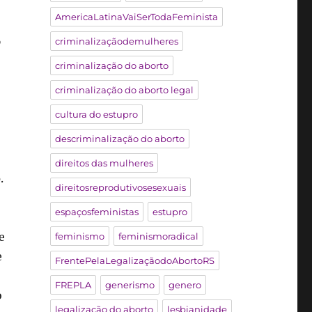
AmericaLatinaVaiSerTodaFeminista
o
criminalizaçãodemulheres
criminalização do aborto
criminalização do aborto legal
.
cultura do estupro
descriminalização do aborto
direitos das mulheres
o
.
direitosreprodutivosesexuais
espaçosfeministas
estupro
e
feminismo
feminismoradical
e
FrentePelaLegalizaçãodoAbortoRS
FREPLA
generismo
genero
o
legalização do aborto
lesbianidade