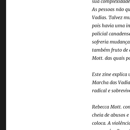
sua complexidade 
As pessoas não qu
Vadias. Talvez mu
pois havia uma i
policial canadens
sofreria mudanças
também fruto de d
Mott. das quais pa
Este zine explica
Marcha das Vadias
radical e sobreviv
Rebecca Mott. com
cheia de abusos e
coloca. A violênc