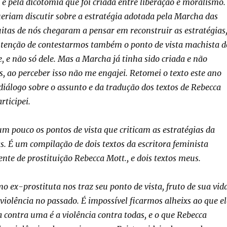
e pela dicotomia que foi criada entre liberação e moralismo.
eriam discutir sobre a estratégia adotada pela Marcha das
itas de nós chegaram a pensar em reconstruir as estratégias
ntenção de contestarmos também o ponto de vista machista d
e, e não só dele. Mas a Marcha já tinha sido criada e não
, ao perceber isso não me engajei. Retomei o texto este ano
iálogo sobre o assunto e da tradução dos textos de Rebecca
rticipei.
 um pouco os pontos de vista que criticam as estratégias da
. É um compilação de dois textos da escritora feminista
ente de prostituição Rebecca Mott., e dois textos meus.
o ex-prostituta nos traz seu ponto de vista, fruto de sua vid
 violência no passado. É impossível ficarmos alheixs ao que e
ia contra uma é a violência contra todas, e o que Rebecca