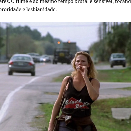
res. O filme é ao mesmo tempo brutal e sensível, tocan
roridade e lesbianidade.