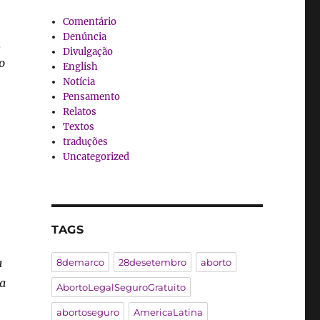
Comentário
Denúncia
,
Divulgação
o
English
Notícia
Pensamento
Relatos
Textos
traduções
Uncategorized
TAGS
a
8demarco
28desetembro
aborto
la
AbortoLegalSeguroGratuito
abortoseguro
AmericaLatina