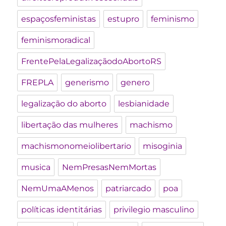
espaçosfeministas
estupro
feminismo
feminismoradical
FrentePelaLegalizaçãodoAbortoRS
FREPLA
generismo
genero
legalização do aborto
lesbianidade
libertação das mulheres
machismo
machismonomeiolibertario
misoginia
musica
NemPresasNemMortas
NemUmaAMenos
patriarcado
poa
políticas identitárias
privilegio masculino