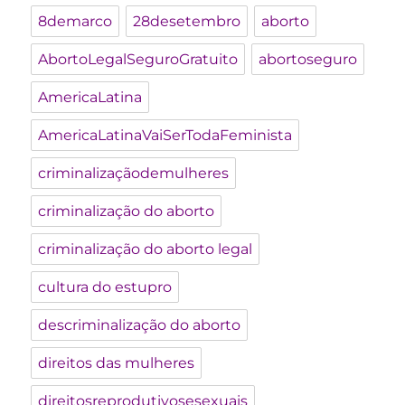
8demarco
28desetembro
aborto
AbortoLegalSeguroGratuito
abortoseguro
AmericaLatina
AmericaLatinaVaiSerTodaFeminista
criminalizaçãodemulheres
criminalização do aborto
criminalização do aborto legal
cultura do estupro
descriminalização do aborto
direitos das mulheres
direitosreprodutivosesexuais