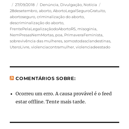
Autor
Publicado
Categorias
Tags
27/09/2018
Denúncia
,
Divulgação
,
Notícia
em
28desetembro
,
aborto
,
AbortoLegalSeguroGratuito
,
abortoseguro
,
criminalização do aborto
,
descriminalização do aborto
,
FrentePelaLegalizaçãodoAbortoRS
,
misoginia
,
NemPresasNemMortas
,
poa
,
PrimaveraFeminista
,
sobrevivência das mulheres
,
somostodasclandestinas
,
UteroLivre
,
violenciacontramulher
,
violenciadeestado
COMENTÁRIOS SOBRE:
Ocorreu um erro. A causa provável é o feed
estar offline. Tente mais tarde.