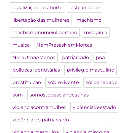
legalização do aborto
lesbianidade
libertação das mulheres
machismo
machismonomeiolibertario
misoginia
musica
NemPresasNemMortas
NemUmaAMenos
patriarcado
poa
políticas identitárias
privilegio masculino
prostituicao
sobrevivente
solidariedade
som
somostodasclandestinas
violenciacontramulher
violenciadeestado
violência do patriarcado
violência masculina
violência misógina