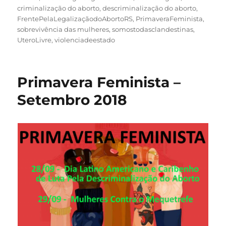
criminalização do aborto
,
descriminalização do aborto
,
FrentePelaLegalizaçãodoAbortoRS
,
PrimaveraFeminista
,
sobrevivência das mulheres
,
somostodasclandestinas
,
UteroLivre
,
violenciadeestado
Primavera Feminista –
Setembro 2018