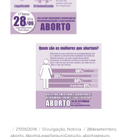
Autor
Publicado
Categorias
Tags
27/09/2018
Divulgação
,
Notícia
28desetembro
,
em
aborto
,
AbortoLegalSeguroGratuito
,
abortoseguro
,