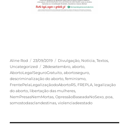
Autor
Publicado
Categorias
Aline Rod
23/09/2019
Divulgação
,
Notícia
,
Textos
,
em
Tags
Uncategorized
28desetembro
,
aborto
,
AbortoLegalSeguroGratuito
,
abortoseguro
,
descriminalização do aborto
,
feminismo
,
FrentePelaLegalizaçãodoAbortoRS
,
FREPLA
,
legalização
do aborto
,
libertação das mulheres
,
NemPresasNemMortas
,
OpressãoBaseadaNoSexo
,
poa
,
somostodasclandestinas
,
violenciadeestado