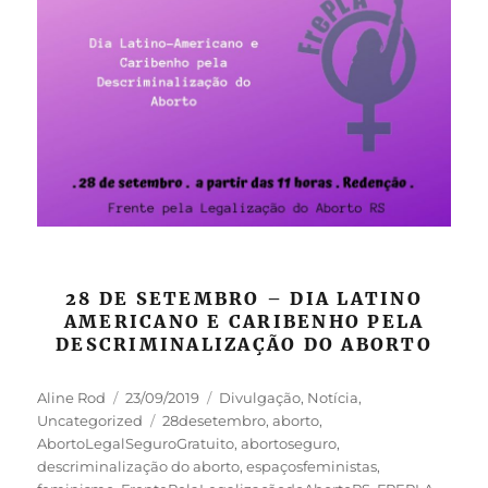
28 DE SETEMBRO – DIA LATINO
AMERICANO E CARIBENHO PELA
DESCRIMINALIZAÇÃO DO ABORTO
Autor
Publicado
Categorias
Aline Rod
23/09/2019
Divulgação
,
Notícia
,
em
Tags
Uncategorized
28desetembro
,
aborto
,
AbortoLegalSeguroGratuito
,
abortoseguro
,
descriminalização do aborto
,
espaçosfeministas
,