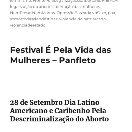
feminismo
,
FrentePelaLegalizaçãodoAbortoRS
,
FREPLA
,
legalização do aborto
,
libertação das mulheres
,
NemPresasNemMortas
,
OpressãoBaseadaNoSexo
,
poa
,
somostodasclandestinas
,
violência do patriarcado
,
violenciadeestado
Festival É Pela Vida das
Mulheres – Panfleto
28 de Setembro Dia Latino
Americano e Caribenho Pela
Descriminalização do Aborto