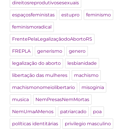
direitosreprodutivosesexuais
espaçosfeministas
estupro
feminismo
feminismoradical
FrentePelaLegalizaçãodoAbortoRS
FREPLA
generismo
genero
legalização do aborto
lesbianidade
libertação das mulheres
machismo
machismonomeiolibertario
misoginia
musica
NemPresasNemMortas
NemUmaAMenos
patriarcado
poa
políticas identitárias
privilegio masculino