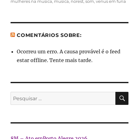
mulheres na musica
,
musica
,
norest
,
som
,
venus em furia
COMENTÁRIOS SOBRE:
Ocorreu um erro. A causa provável é o feed
estar offline. Tente mais tarde.
PES
Pesquisar
por:
8M – Ato emPorto Alegre 2026