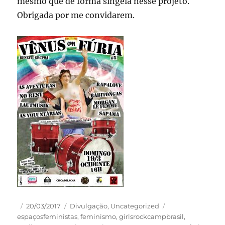
mesmo que de forma singela nesse projeto.
Obrigada por me convidarem.
Autor
Publicado
Categorias
Tags
20/03/2017
Divulgação
,
Uncategorized
em
espaçosfeministas
,
feminismo
,
girlsrockcampbrasil
,