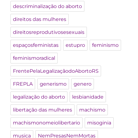
descriminalização do aborto
direitos das mulheres
direitosreprodutivosesexuais
espaçosfeministas
estupro
feminismo
feminismoradical
FrentePelaLegalizaçãodoAbortoRS
FREPLA
generismo
genero
legalização do aborto
lesbianidade
libertação das mulheres
machismo
machismonomeiolibertario
misoginia
musica
NemPresasNemMortas