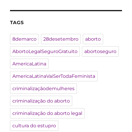
TAGS
8demarco
28desetembro
aborto
AbortoLegalSeguroGratuito
abortoseguro
AmericaLatina
AmericaLatinaVaiSerTodaFeminista
criminalizaçãodemulheres
criminalização do aborto
criminalização do aborto legal
cultura do estupro