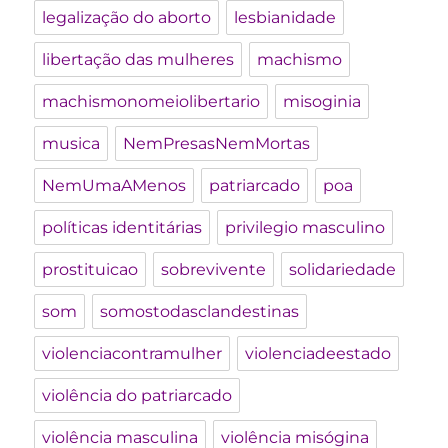
legalização do aborto
lesbianidade
libertação das mulheres
machismo
machismonomeiolibertario
misoginia
musica
NemPresasNemMortas
NemUmaAMenos
patriarcado
poa
políticas identitárias
privilegio masculino
prostituicao
sobrevivente
solidariedade
som
somostodasclandestinas
violenciacontramulher
violenciadeestado
violência do patriarcado
violência masculina
violência misógina