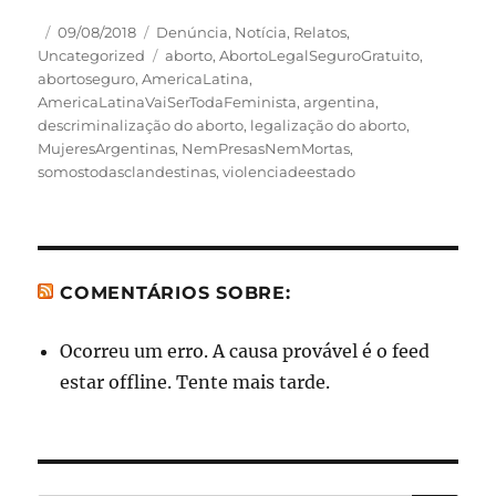
Autor
Publicado
Categorias
09/08/2018
Denúncia
,
Notícia
,
Relatos
,
em
Tags
Uncategorized
aborto
,
AbortoLegalSeguroGratuito
,
abortoseguro
,
AmericaLatina
,
AmericaLatinaVaiSerTodaFeminista
,
argentina
,
descriminalização do aborto
,
legalização do aborto
,
MujeresArgentinas
,
NemPresasNemMortas
,
somostodasclandestinas
,
violenciadeestado
COMENTÁRIOS SOBRE:
Ocorreu um erro. A causa provável é o feed
estar offline. Tente mais tarde.