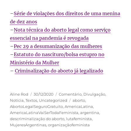
–
Série de violações dos direitos de uma menina
de dez anos
–
Nota técnica do aborto legal como serviço
essencial na pandemia é revogada
–
Pec 29 a desumanização das mulheres
–
Estatuto do nascituro/bolsa estupro no
Ministério da Mulher
–
Criminalização do aborto já legalizado
Autor
Publicado
Categorias
Aline Rod
30/12/2020
Comentário
,
Divulgação
,
em
Tags
Notícia
,
Textos
,
Uncategorized
aborto
,
AbortoLegalSeguroGratuito
,
AmericaLatina
,
AmericaLatinaVaiSerTodaFeminista
,
argentina
,
descriminalização do aborto
,
lutafeminista
,
MujeresArgentinas
,
organizaçãofeminista