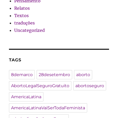
Pensamento
Relatos
Textos
traduções
Uncategorized
TAGS
8demarco
28desetembro
aborto
AbortoLegalSeguroGratuito
abortoseguro
AmericaLatina
AmericaLatinaVaiSerTodaFeminista