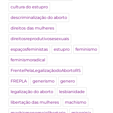
cultura do estupro
descriminalização do aborto
direitos das mulheres
direitosreprodutivosesexuais
espaçosfeministas
estupro
feminismo
feminismoradical
FrentePelaLegalizaçãodoAbortoRS
FREPLA
generismo
genero
legalização do aborto
lesbianidade
libertação das mulheres
machismo
machismonomeiolibertario
misoginia