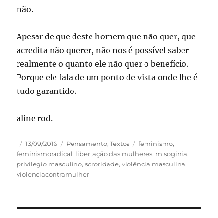
não.
Apesar de que deste homem que não quer, que
acredita não querer, não nos é possível saber
realmente o quanto ele não quer o benefício.
Porque ele fala de um ponto de vista onde lhe é
tudo garantido.
aline rod.
Autor
Publicado
Categorias
Tags
13/09/2016
Pensamento
,
Textos
feminismo
,
em
feminismoradical
,
libertação das mulheres
,
misoginia
,
privilegio masculino
,
sororidade
,
violência masculina
,
violenciacontramulher