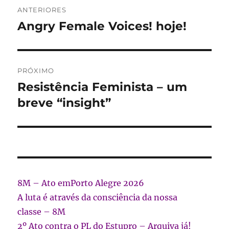
Navegação
ANTERIORES
de
Angry Female Voices! hoje!
Post
anterior:
Post
PRÓXIMO
Resistência Feminista – um
Próximo
post:
breve “insight”
8M – Ato emPorto Alegre 2026
A luta é através da consciência da nossa
classe – 8M
2º Ato contra o PL do Estupro – Arquiva já!