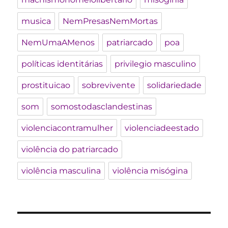
musica
NemPresasNemMortas
NemUmaAMenos
patriarcado
poa
políticas identitárias
privilegio masculino
prostituicao
sobrevivente
solidariedade
som
somostodasclandestinas
violenciacontramulher
violenciadeestado
violência do patriarcado
violência masculina
violência misógina