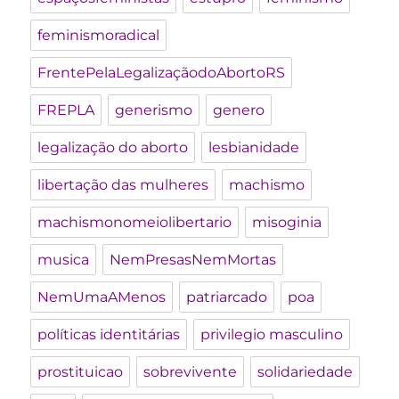
feminismoradical
FrentePelaLegalizaçãodoAbortoRS
FREPLA
generismo
genero
legalização do aborto
lesbianidade
libertação das mulheres
machismo
machismonomeiolibertario
misoginia
musica
NemPresasNemMortas
NemUmaAMenos
patriarcado
poa
políticas identitárias
privilegio masculino
prostituicao
sobrevivente
solidariedade