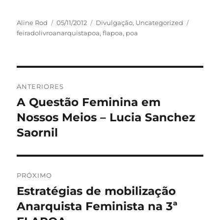
Autor
Publicado
Categorias
Tags
Aline Rod
05/11/2012
Divulgação
,
Uncategorized
em
feiradolivroanarquistapoa
,
flapoa
,
poa
Navegação
ANTERIORES
de
A Questão Feminina em
Post
anterior:
Nossos Meios – Lucia Sanchez
Post
Saornil
PRÓXIMO
Estratégias de mobilização
Próximo
post:
Anarquista Feminista na 3ª